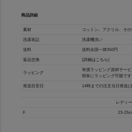
商品詳細
素材
コットン、アクリル、その
洗濯表記
洗濯機洗い
送料
送料全国一律350円
返品交換
(
詳細はこちら
)
有償ラッピング資材サービ
ラッピング
簡単にラッピング可能です
発送目安日
14時までの注文当日発送(
レディ
F
23-25c