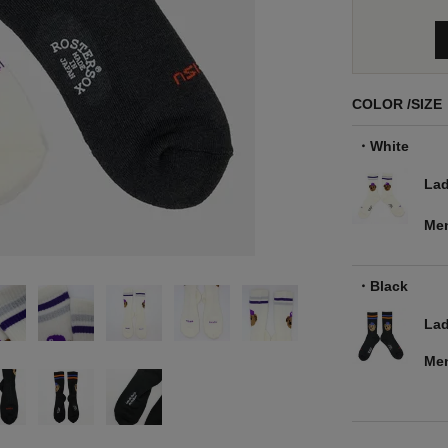
COLOR
SIZE
White
Lad
Me
Black
Lad
Me