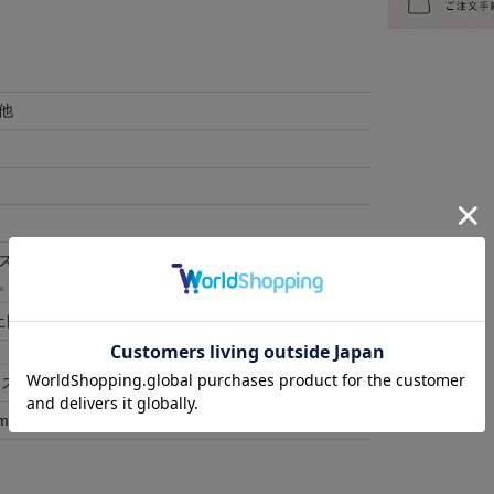
他
スをご利用ください。 ご自身で巾着に商品を入れて
。
土日祝除く)
ース
メンズ
m
25-27cm