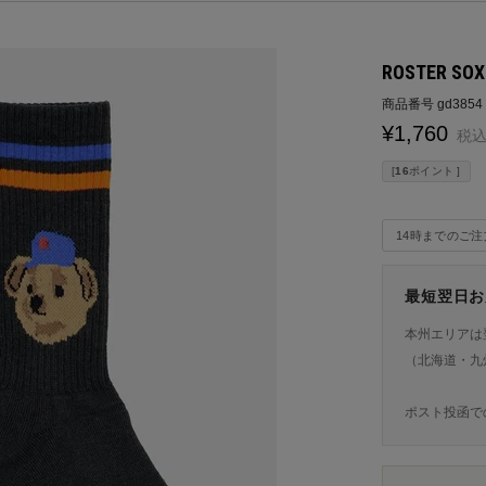
ROSTER SO
商品番号
gd3854
¥
1,760
税
[
16
ポイント ]
14時までのご
最短翌日お
本州エリアは
（北海道・九
ポスト投函で