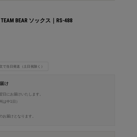
X TEAM BEAR ソックス｜RS-488
込
注文で当日発送（土日祝除く）
届け
翌日にお届けいたします。
州は中1日）
のお届けとなります。