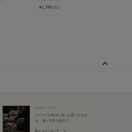
¥
1,760
税込
ペー
ジト
ップ
へ
ABOUT VDS
バイヤーが本当に良いと思ったもの
を、 旅と日常の視点で。
私たちについて →