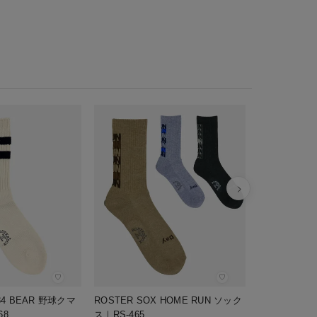
ROSTER S
ス｜RS-448
¥
1,760
税込
♡
♡
84 BEAR 野球クマ
ROSTER SOX HOME RUN ソック
68
ス｜RS-465