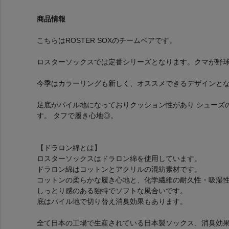
商品情報
こちらはROSTER SOXのチームベアです。
ロスターソックスでは定番シリーズとなります。クマが野
今季はカラーリングも新しく、オススメできるデザインと
足底がパイル地になっておりクッション性があり シューズ
す。 タフで履き心地◎。
【ドラロン綿とは】
ロスターソックスはドラロン綿を使用しています。
ドラロン綿はコットンとアクリルの混紡素材です。
コットンの柔らかな履き心地と、化学繊維の耐久性・吸湿
しっとり感のある独特でソフトな風合いです。
底はパイル地で切り替え消臭効果もあります。
全て日本の工場で生産されている日本製ソックス、消臭効