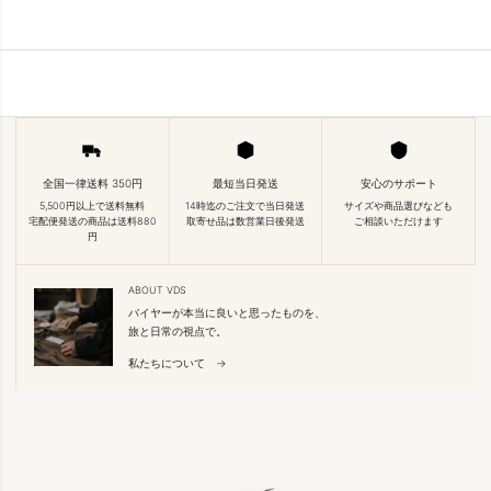
全国一律送料 350円
最短当日発送
安心のサポート
5,500円以上で送料無料
14時迄のご注文で当日発送
サイズや商品選びなども
宅配便発送の商品は送料880
取寄せ品は数営業日後発送
ご相談いただけます
円
ABOUT VDS
バイヤーが本当に良いと思ったものを、
旅と日常の視点で。
私たちについて →