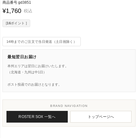
商品番号
gd3851
¥
1,760
税込
[
16
ポイント ]
14時までのご注文で当日発送（土日祝除く）
最短翌日お届け
本州エリアは翌日にお届けいたします。
（北海道・九州は中1日）
ポスト投函でのお届けとなります。
BRAND NAVIGATION
ROSTER SOX 一覧へ
トップページへ