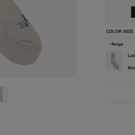
COLOR
SIZE
Beige
Lad
Me