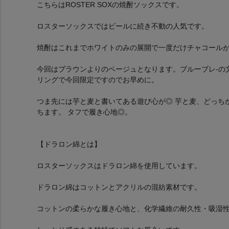
こちらはROSTER SOXの焼酎ソックスです。
ロスターソックスではビールに続き不動の人気です。
焼酎はこれまでホワイトのみの展開で一度だけチャコール
今回はブラウンよりのベージュとなります。ブルーブレ-の
リングで今回限定ですのでお早めに。
つま先には芋と麦と書いてある遊び心が◎ 芋と麦、どっち
ちます。 タフで履き心地◎。
【ドラロン綿とは】
ロスターソックスはドラロン綿を使用しています。
ドラロン綿はコットンとアクリルの混紡素材です。
コットンの柔らかな履き心地と、化学繊維の耐久性・吸湿