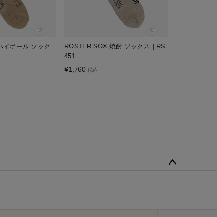
♡
♡
X ハイボール ソック
ROSTER SOX 焼酎 ソックス｜RS-
451
¥
1,760
税込
ペー
ジト
ップ
へ