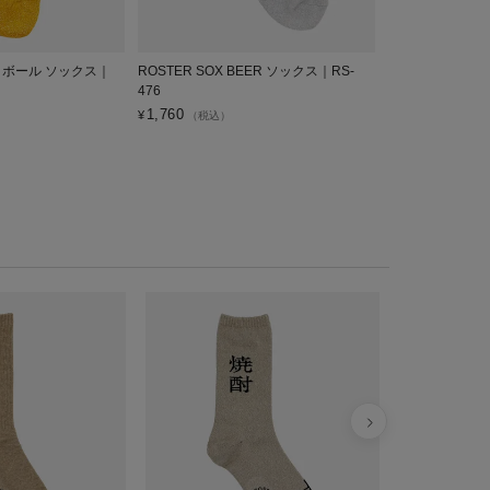
ハイボール ソックス｜
ROSTER SOX BEER ソックス｜RS-
ROSTER SO
476
RS-478
1,760
1,760
¥
¥
（税込）
（税込）
ROSTER S
クス｜RS-45
¥
1,760
税込