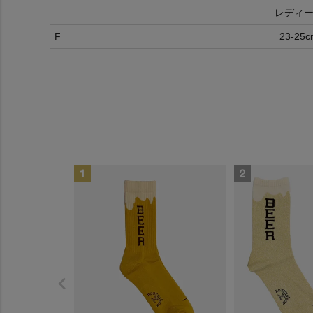
レディ
F
23-25c