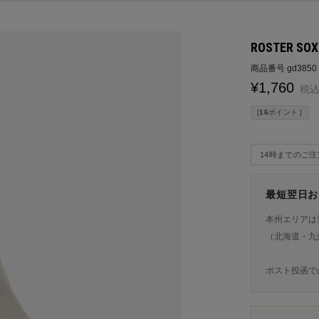
ROSTER S
商品番号
gd3850
¥
1,760
税
[
16
ポイント ]
14時までのご
最短翌日お
本州エリアは
（北海道・九
ポスト投函で