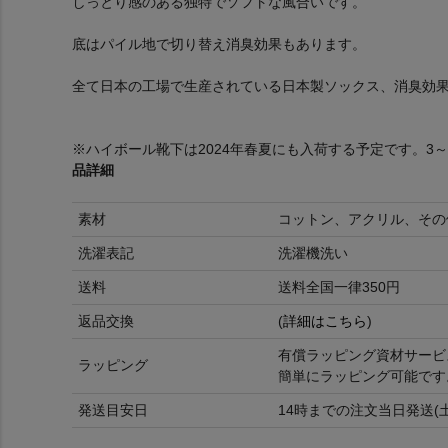
しっとり感のある独特でソフトな風合いです。
底はパイル地で切り替え消臭効果もあります。
全て日本の工場で生産されている日本製ソックス、消臭効
※ハイボール靴下は2024年春夏にも入荷する予定です。3
品詳細
素材
コットン、アクリル、その
洗濯表記
洗濯機洗い
送料
送料全国一律350円
返品交換
(
詳細はこちら
)
有償ラッピング資材サービ
ラッピング
簡単にラッピング可能です
発送目安日
14時までの注文当日発送(