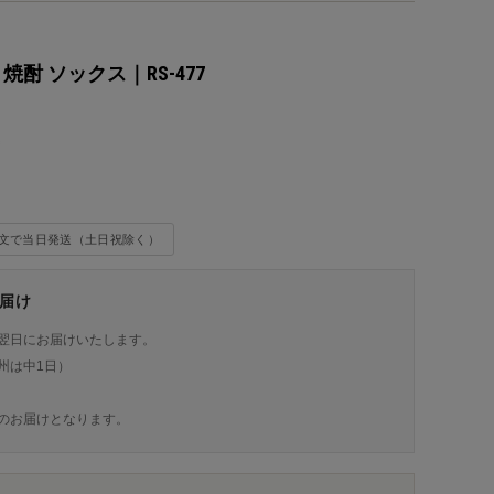
OX 焼酎 ソックス｜RS-477
込
注文で当日発送（土日祝除く）
届け
翌日にお届けいたします。
州は中1日）
のお届けとなります。