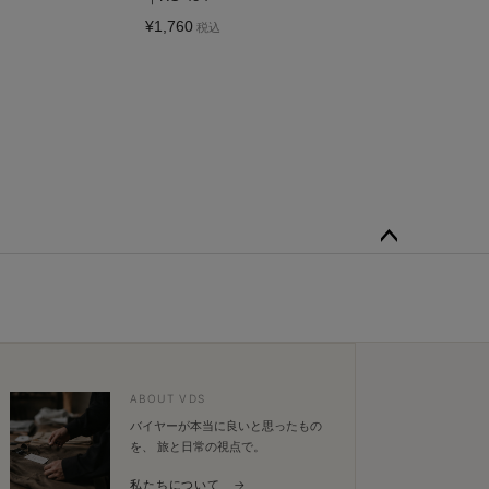
¥
1,760
税込
ペー
ジト
ップ
へ
ABOUT VDS
バイヤーが本当に良いと思ったもの
を、 旅と日常の視点で。
私たちについて →