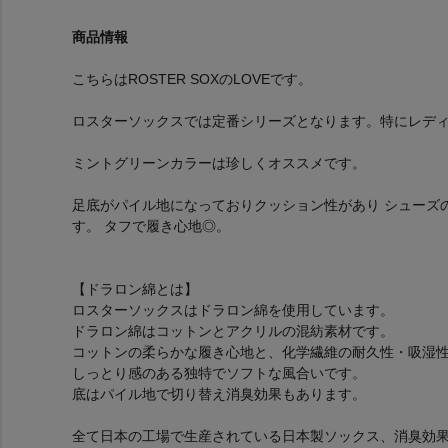
商品情報
こちらはROSTER SOXのLOVEです。
ロスターソックスでは定番シリーズとなります。特にレデ
ミントグリーンカラーは珍しくオススメです。
足底がパイル地になっておりクッション性があり シューズ
す。 タフで履き心地◎。
【ドラロン綿とは】
ロスターソックスはドラロン綿を使用しています。
ドラロン綿はコットンとアクリルの混紡素材です。
コットンの柔らかな履き心地と、化学繊維の耐久性・吸湿
しっとり感のある独特でソフトな風合いです。
底はパイル地で切り替え消臭効果もあります。
全て日本の工場で生産されている日本製ソックス、消臭効