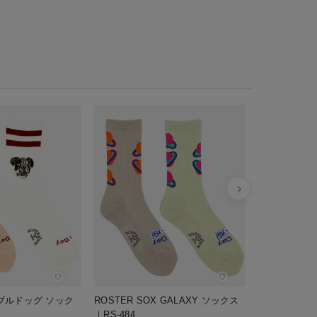
ROSTER SOX
｜RS-454
¥
1,760
税込
♡
♡
X ブルドッグ ソック
ROSTER SOX GALAXY ソックス
｜RS-484