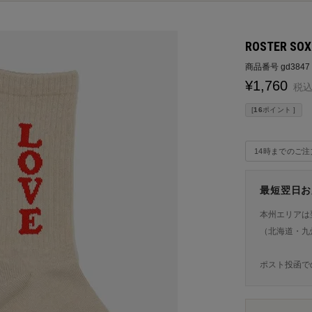
ROSTER SO
商品番号
gd3847
¥
1,760
税
[
16
ポイント ]
14時までのご
最短翌日お
本州エリアは
（北海道・九
ポスト投函で