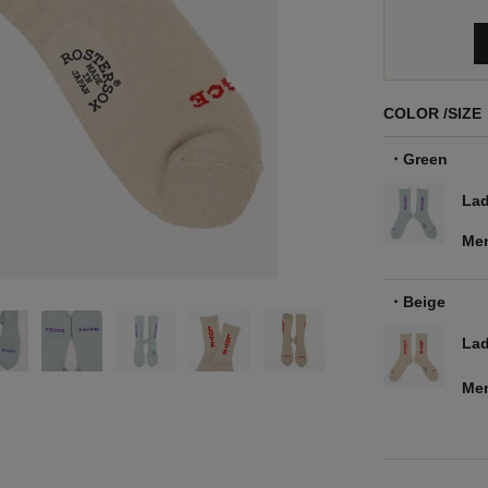
COLOR
SIZE
Green
Lad
Me
Beige
Lad
Me