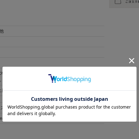
他
スをご利用ください。 ご自身で巾着に商品を入れて
。
土日祝除く)
ース
メンズ
m
25-27cm