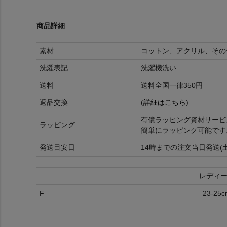
商品詳細
素材
コットン、アクリル、その
洗濯表記
洗濯機洗い
送料
送料全国一律350円
返品交換
(
詳細はこちら
)
有償ラッピング資材サービ
ラッピング
簡単にラッピング可能です
発送目安日
14時までの注文当日発送(
レディ
F
23-25c