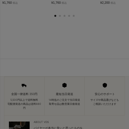
¥
1,760
¥
1,760
¥
2,200
税込
税込
税込
全国一律送料 350円
最短当日発送
安心のサポート
5,500円以上で送料無料
14時迄のご注文で当日発送
サイズや商品選びなども
宅配便発送の商品は送料880
取寄せ品は数営業日後発送
ご相談いただけます
円
ABOUT VDS
バイヤーが本当に良いと思ったものを、