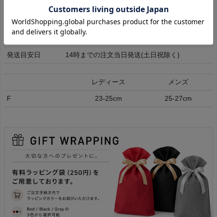
返品交換
(
詳細はこちら
)
有償ラッピング資材サービスをご利用くださ
ラッピング
い。 ご自身で巾着に商品を入れて簡単にラッピ
ング可能です。
発送目安日
14時までの注文当日発送(土日祝除く)
レディース
メンズ
F
23-25cm
25-27cm