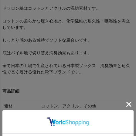
ドラロン綿はコットンとアクリルの混紡素材です。
コットンの柔らかな履き心地と、化学繊維の耐久性・吸湿性を両立
しています。
しっとり感のある独特でソフトな風合いです。
底はパイル地で切り替え消臭効果もあります。
全て日本の工場で生産されている日本製ソックス、消臭効果と耐久
性で長く履ける優れた靴下ブランドです。
商品詳細
素材
コットン、アクリル、その他
洗濯表記
洗濯機洗い
送料
送料全国一律350円