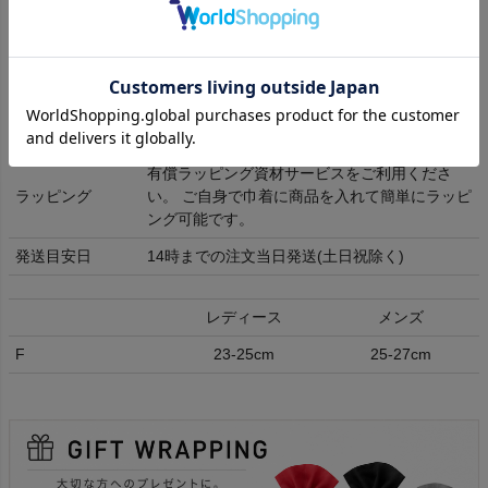
素材
コットン、アクリル、その他
洗濯表記
洗濯機洗い
送料
送料全国一律350円
返品交換
(
詳細はこちら
)
有償ラッピング資材サービスをご利用くださ
ラッピング
い。 ご自身で巾着に商品を入れて簡単にラッピ
ング可能です。
発送目安日
14時までの注文当日発送(土日祝除く)
レディース
メンズ
F
23-25cm
25-27cm