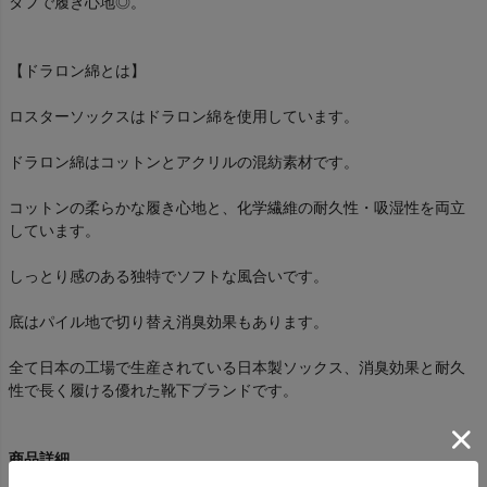
タフで履き心地◎。
【ドラロン綿とは】
ロスターソックスはドラロン綿を使用しています。
ドラロン綿はコットンとアクリルの混紡素材です。
コットンの柔らかな履き心地と、化学繊維の耐久性・吸湿性を両立
しています。
しっとり感のある独特でソフトな風合いです。
底はパイル地で切り替え消臭効果もあります。
全て日本の工場で生産されている日本製ソックス、消臭効果と耐久
性で長く履ける優れた靴下ブランドです。
商品詳細