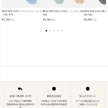
♡
♡
ROSTER SOX ベートーベン ソックス
ROSTER SOX LOVE ソックス｜RS-
ROSTER SOX Wha
｜RS-476
482
RS-466
¥
1,760
¥
1,760
¥
2,200
税込
税込
税込
全国一律送料 350円
最短当日発送
安心のサポート
5,500円以上で送料無料
14時迄のご注文で当日発送
サイズや商品選びなども
宅配便発送の商品は送料880
取寄せ品は数営業日後発送
ご相談いただけます
円