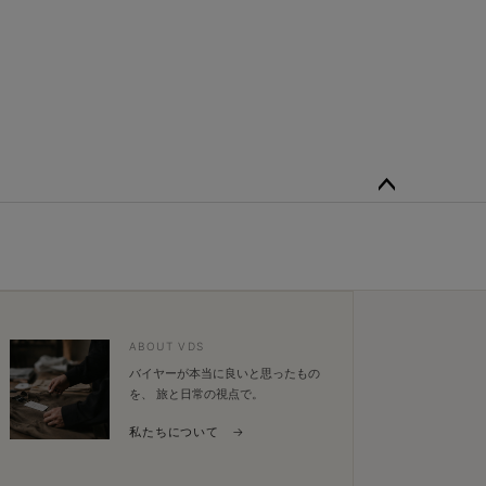
ペー
ジト
ップ
へ
ABOUT VDS
バイヤーが本当に良いと思ったもの
を、 旅と日常の視点で。
私たちについて →