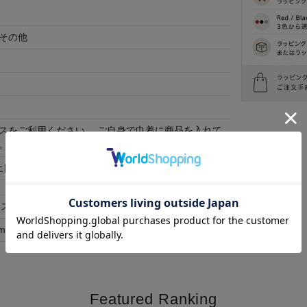
その他
スをご利用ください。 ご自身で巾着に商品を入れて
。
土日祝除く)
ース
メンズ
m
25-27cm
Featured Ranking