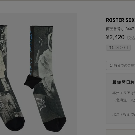
ROSTER SO
商品番号
gd3447
¥
2,420
税
[
22
ポイント ]
14時までのご
最短翌日お
本州エリアは
（北海道・九
ポスト投函で