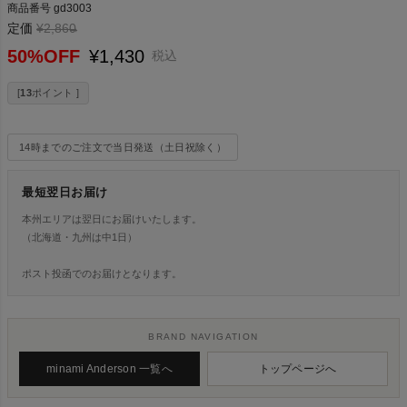
商品番号
gd3003
定価
¥
2,860
→
50%OFF
¥
1,430
税込
[
13
ポイント ]
14時までのご注文で当日発送（土日祝除く）
最短翌日お届け
本州エリアは翌日にお届けいたします。
（北海道・九州は中1日）
ポスト投函でのお届けとなります。
BRAND NAVIGATION
minami Anderson 一覧へ
トップページへ