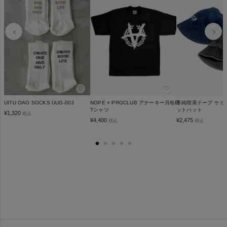
♡
♡
UITU OAO SOCKS UUG-003
NOPE × PROCLUB アナーキー月桂樹
不純喫茶ドープ ケミ
Tシャツ
ットハット
¥
1,320
税込
¥
4,400
¥
2,475
税込
税込