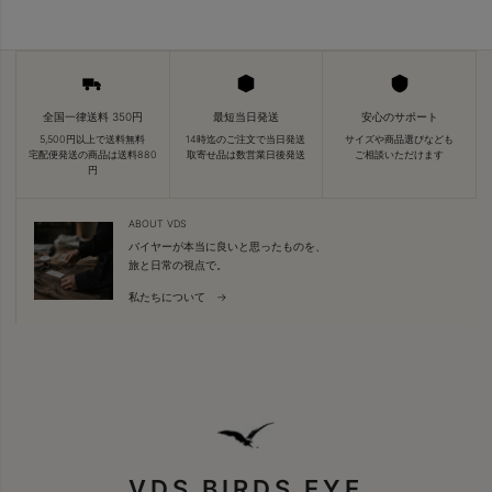
全国一律送料 350円
最短当日発送
安心のサポート
5,500円以上で送料無料
14時迄のご注文で当日発送
サイズや商品選びなども
宅配便発送の商品は送料880
取寄せ品は数営業日後発送
ご相談いただけます
円
ABOUT VDS
バイヤーが本当に良いと思ったものを、
旅と日常の視点で。
私たちについて →
VDS BIRDS EYE