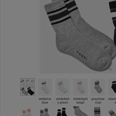
white/ice
white/kell
white/light
gray/char
black
blue
y green
beige
coal