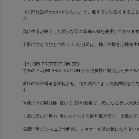
ゴム部分は締め付けが少ないよう、敢えて少し緩くするこ
に。
既に生産が終了した希少な日本製編み機を使用しておりま
丁寧にひとつひとつ作り上げた1足は、極上の履き心地を実
【YUQRI PROTECTION SE】
従来の YUQRI PROTECTION から消臭性に特化したモデ
繊維の分子構造を変化させ、化学結合により消臭機能を付
す。
体感できる即効性 :履いて 30 秒程度で、気になる臭いが減
非常に高い消臭力 :臭いをとらえる飽和度が高く、大量の
洗濯消臭:アンモニアや酢酸、ノネナール等の気になる臭い