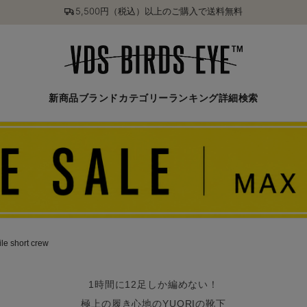
5,500円（税込）以上のご購入で送料無料
新商品
ブランド
カテゴリー
ランキング
詳細検索
e short crew
1時間に12足しか編めない！
極上の履き心地のYUQRIの靴下