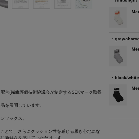
Me
gray/charc
Me
black/white
Me
N」を配合(繊維評価技術協議会が制定するSEKマーク取得
製品を展開しています。
インソックス。
ることで、さらにクッション性を感じる履き心地にな
感に新鮮さを感じていただけます。