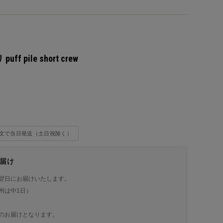
uff pile short crew
込
注文で当日発送（土日祝除く）
届け
翌日にお届けいたします。
州は中1日）
のお届けとなります。