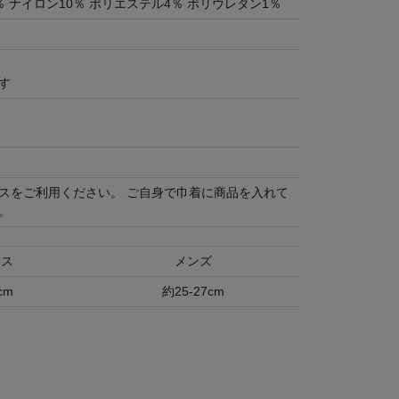
％ ナイロン10％ ポリエステル4％ ポリウレタン1％
す
スをご利用ください。 ご自身で巾着に商品を入れて
。
ース
メンズ
cm
約25-27cm