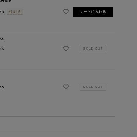
ns
カートに入れる
残り1点
oal
ns
ns