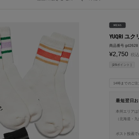
YUQRI ユクリ p
商品番号
gd2628
¥
2,750
税
[
25
ポイント ]
14時までのご
最短翌日お
本州エリアは
（北海道・九
ポスト投函で