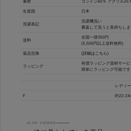
素材
コットン60％ アクリル25
生産国
日本
洗濯機洗い
洗濯表記
裏返して洗うと長持ちしま
全国一律350円
送料
(5,500円以上送料無料)
返品交換
(
詳細はこちら
)
有償ラッピング資材サービ
ラッピング
簡単にラッピング可能です
レディ
F
約22-24
ALSO VIEWED