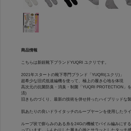
商品情報
こちらは新鋭靴下ブランドYUQRI ユクリです。
2021年スタートの靴下専門ブランド「YUQRI(ユクリ)」
超希少な旧式低速編機を使って、極上の履き心地を体現
高次元の抗菌防臭・消臭・制菌「YUQRI PROTECTIO
済)
旧きものづくり、最新の技術を併せ持ったハイブリッドな
肌あたりの良いドライタッチのループヤーンを使用したラ
ループ状で膨らみのある糸を24Gの機械でパイル編みにす
っています。ふんわりした履き心地とサラッとしたタッチ