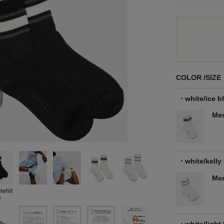
COLOR
SIZE
white/ice b
Me
white/kelly
Me
/whit
e
white/light