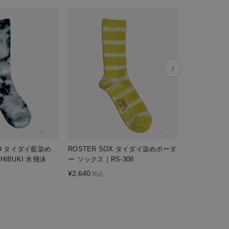
ROSTER SO
ダー ソックス｜
¥
1,870
税込
♡
♡
UNO タイダイ藍染め
ROSTER SOX タイダイ染めボーダ
HIBUKI 水飛沫
ー ソックス｜RS-308
¥
2,640
税込