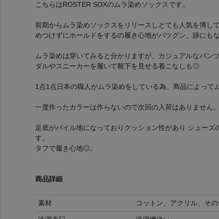
こちらはROSTER SOXのムラ染めソックスです。
前期からムラ染めソックスをリリースしとても人気を博し
めつけずにホールドをするの履き心地がバツグン。跡にも
ムラ染めは穿いてみると分かりますが、カジュアルなパン
ダルやスニーカーを履いて靴下を見せる着こなしも◎
1点1点日本の職人がムラ染めをしている為、商品によって
一度作ったカラーは作らないので次回の入荷はありません
足底がパイル地になっておりクッション性があり シューズ
す。
タフで履き心地◎。
商品詳細
素材
コットン、アクリル、その