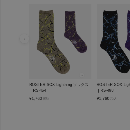
♡
ROSTER SOX Lightning ソックス
ROSTER SOX Lig
｜RS-454
｜RS-498
¥
1,760
¥
1,760
税込
税込