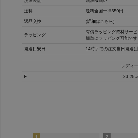
洗濯表記
洗濯機洗い
送料
送料全国一律350円
返品交換
(
詳細はこちら
)
有償ラッピング資材サービ
ラッピング
簡単にラッピング可能です
発送目安日
14時までの注文当日発送(
レディ
F
23-25c