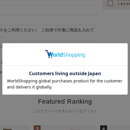
スをご利用ください。 ご自身で巾着に商品を入れて
。
土日祝除く)
ース
メンズ
m
25-27cm
Featured Ranking
このブランドで今見られているアイテム