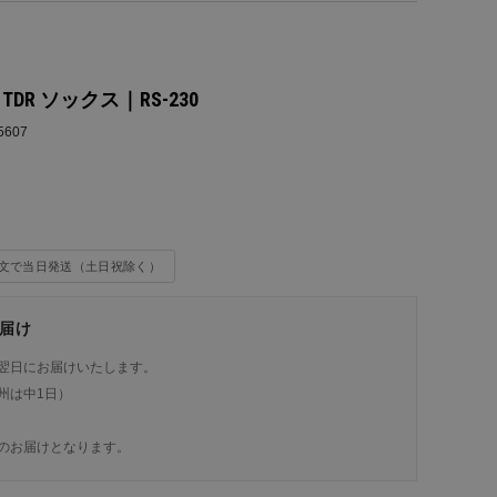
X TDR ソックス｜RS-230
5607
込
注文で当日発送（土日祝除く）
届け
翌日にお届けいたします。
州は中1日）
のお届けとなります。