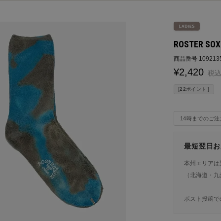
ROSTER SO
商品番号
109213
¥
2,420
税
[
22
ポイント ]
14時までのご
最短翌日お
本州エリアは
（北海道・九
ポスト投函で