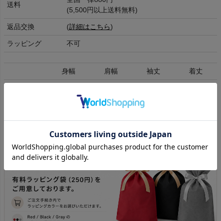
送料
(5,500円以上送料無料)
返品交換
(
詳細はこちら
)
ラッピング
不可
身幅
肩幅
袖丈
着丈
3(L)
67.5
-
59
69
cm