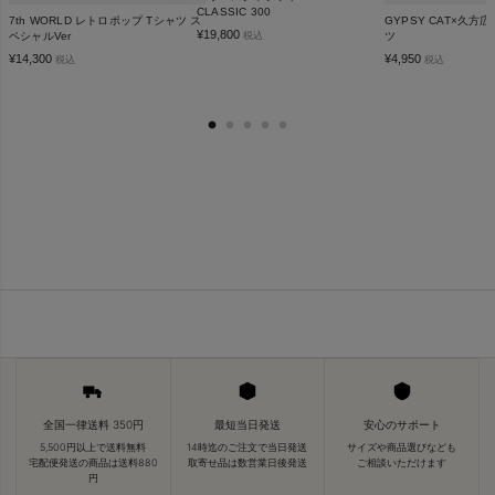
CLASSIC 300
7th WORLD レトロポップ Tシャツ ス
GYPSY CAT×久方
¥
19,800
ペシャルVer
ツ
税込
¥
14,300
¥
4,950
税込
税込
全国一律送料 350円
最短当日発送
安心のサポート
5,500円以上で送料無料
14時迄のご注文で当日発送
サイズや商品選びなども
宅配便発送の商品は送料880
取寄せ品は数営業日後発送
ご相談いただけます
円