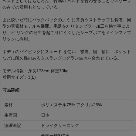
ベストとしてはもちろん、付属の ベルトを合わせることでスリーブ
のみでの着用もとなっている。
また脱いだ時にバックパックのよう に背負うストラップも装備。同
型の異素材モデルも展開。毛足を刈りタンブラー加工を施す事によ
り、ピ リングの発生を起こりにくくしたシープボアをメインファブ
リックに採用。
ボディのパイピングにスエード を使い、襟裏、裾、袖口、ポケット
などに耐久性のあるタスラングログラン生地を合わせている。
モデル情報：身長178cm 体重70kg
着用サイズ：3(L)
商品詳細
素材
ポリエステル75% アクリル25%
生産国
日本
洗濯表記
ドライクリーニング
全国一律880円