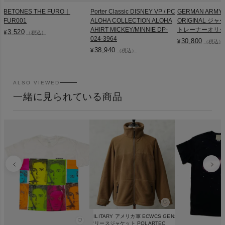
BETONES THE FURO｜
Porter Classic DISNEY VP / PC
GERMAN ARMY 
FUR001
ALOHA COLLECTION ALOHA
ORIGINAL ジ
AHIRT MICKEY/MINNIE DP-
トレーナーオリジナル
3,520
¥
（税込）
024-3964
30,800
¥
（税込）
38,940
¥
（税込）
ALSO VIEWED
一緒に見られている商品
♡
MILITARY アメリカ軍 ECWCS GEN2
♡
フリースジャケット POLARTEC