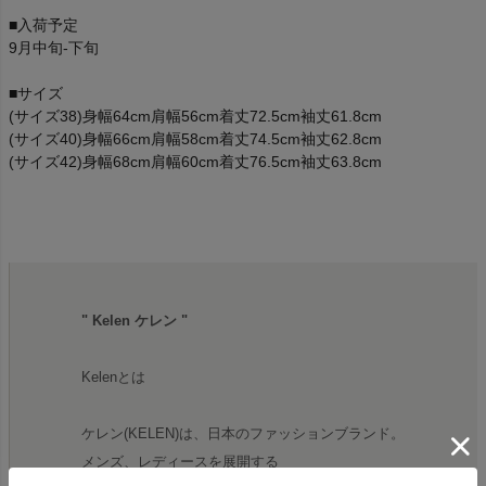
■入荷予定
9月中旬-下旬
■サイズ
(サイズ38)身幅64cm肩幅56cm着丈72.5cm袖丈61.8cm
(サイズ40)身幅66cm肩幅58cm着丈74.5cm袖丈62.8cm
(サイズ42)身幅68cm肩幅60cm着丈76.5cm袖丈63.8cm
" Kelen ケレン "
Kelenとは
ケレン(KELEN)は、日本のファッションブランド。
メンズ、レディースを展開する