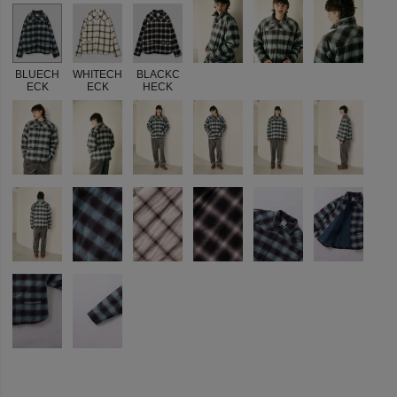
BLUECH
WHITECH
BLACKC
ECK
ECK
HECK