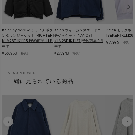
Kelen by NANGA チャイナボタ
Kelen ヴィーガンスエードコー
Kelen モック
ンダウンジャケット [RICHTER]
チジャケット [NANCY]
[SEKER] KLM26
KLM26FJK1115 [予約商品 11月
KLM26FJK1127 [予約商品 9月
7,975
¥
（税込）
中旬]
中旬]
58,960
27,940
¥
¥
（税込）
（税込）
ALSO VIEWED
一緒に見られている商品