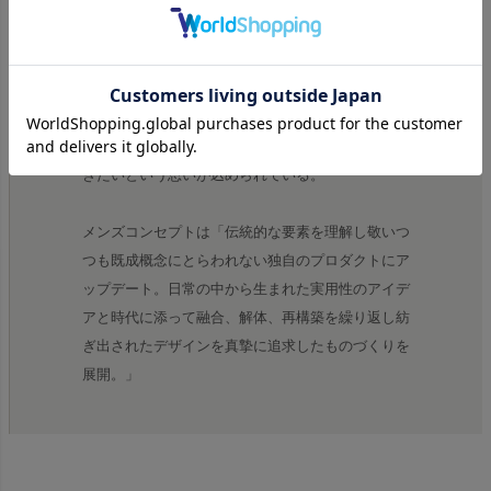
ブランド名の"KELEN(外連)"とは、歌舞伎や日本芸
能などの古典芸能などにおいて使われる言葉で、従
来のしきたりやルールから外れた新しい手法、独特
の路線をとるという意味を持つ。古典的な要素をし
っかりと理解しつつさらに新しい物作りを行って行
きたいという思いが込められている。
メンズコンセプトは「伝統的な要素を理解し敬いつ
つも既成概念にとらわれない独自のプロダクトにア
ップデート。日常の中から生まれた実用性のアイデ
アと時代に添って融合、解体、再構築を繰り返し紡
ぎ出されたデザインを真摯に追求したものづくりを
展開。」