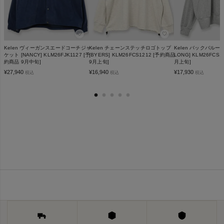
♡
♡
Kelen ヴィーガンスエードコーチジャ
Kelen チェーンステッチロゴトップ
Kelen バックバルーン
ケット [NANCY] KLM26FJK1127 [予
[BYERS] KLM26FCS1212 [予約商品
LONG] KLM26FCS1
約商品 9月中旬]
9月上旬]
月上旬]
¥
27,940
¥
16,940
¥
17,930
税込
税込
税込