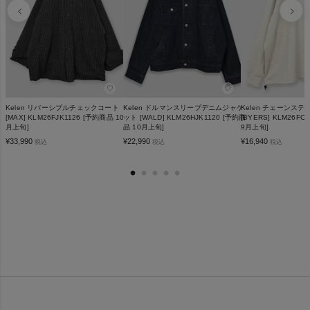
♡
♡
Kelen リバーシブルチェックコート
Kelen ドルマンスリーブデニムジャケ
Kelen チェーンス
[MAX] KLM26FJK1126 [予約商品 10
ット [WALD] KLM26HJK1120 [予約商
[BYERS] KLM26FC
月上旬]
品 10月上旬]
9月上旬]
¥
33,990
¥
22,990
¥
16,940
税込
税込
税込