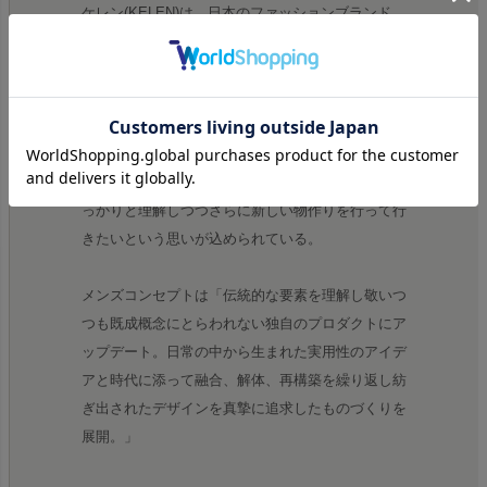
ケレン(KELEN)は、日本のファッションブランド。
メンズ、レディースを展開する
ブランド名の"KELEN(外連)"とは、歌舞伎や日本芸
能などの古典芸能などにおいて使われる言葉で、従
来のしきたりやルールから外れた新しい手法、独特
の路線をとるという意味を持つ。古典的な要素をし
っかりと理解しつつさらに新しい物作りを行って行
きたいという思いが込められている。
メンズコンセプトは「伝統的な要素を理解し敬いつ
つも既成概念にとらわれない独自のプロダクトにア
ップデート。日常の中から生まれた実用性のアイデ
アと時代に添って融合、解体、再構築を繰り返し紡
ぎ出されたデザインを真摯に追求したものづくりを
展開。」