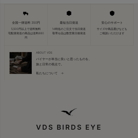
全国一律送料 350円
最短当日発送
安心のサポート
5,500円以上で送料無料
14時迄のご注文で当日発送
サイズや商品選びなども
宅配便発送の商品は送料880
取寄せ品は数営業日後発送
ご相談いただけます
円
ABOUT VDS
バイヤーが本当に良いと思ったものを、
旅と日常の視点で。
私たちについて →
VDS BIRDS EYE