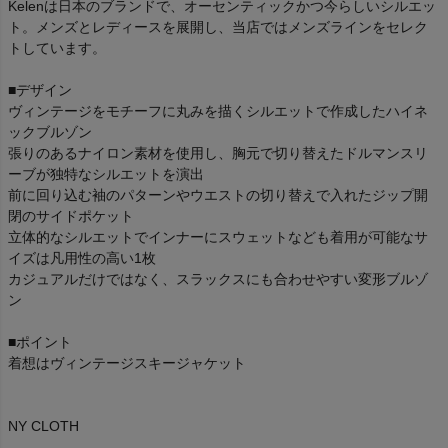
Kelenは日本のブランドで、オーセンティックかつ今らしいシルエッ
ト。メンズとレディースを展開し、当店ではメンズラインをセレク
トしています。
■デザイン
ヴィンテージをモチーフに丸みを描くシルエットで作成したハイネ
ックブルゾン
張りのあるナイロン素材を使用し、胸元で切り替えたドルマンスリ
ーブが独特なシルエットを演出
前に回り込む袖のパターンやウエストの切り替えで入れたジップ開
閉のサイドポケット
立体的なシルエットでインナーにスウェットなども着用が可能なサ
イズは凡用性の高い1枚
カジュアルだけではなく、スラックスにも合わせやすい変形ブルゾ
ン
■ポイント
着想はヴィンテージスキージャケット
NY CLOTH