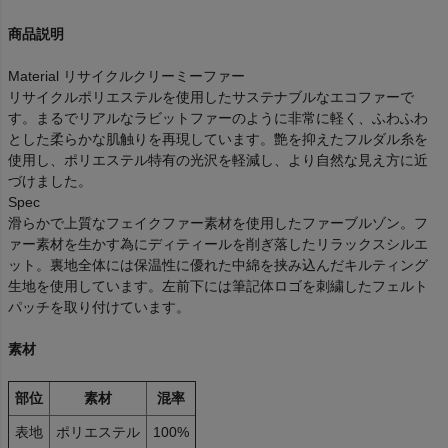
商品説明
Material リサイクルクリーミーファー
リサイクルポリエステルを使用したサステナブルなエコファーで
す。まるでリアルなラビットファーのように非常に軽く、ふわふわ
とした柔らかな肌触りを再現しています。艶を抑えたフルダル糸を
使用し、ポリエステル特有の光沢を軽減し、より自然な見え方に近
づけました。
Spec
滑らかで上質なフェイクファー素材を使用したファーブルゾン。フ
ァー素材を生かす為にディティールを削ぎ落したリラックスシルエ
ット。裏地全体には保温性に優れた中綿を挟み込んだキルティング
生地を使用しています。左前下には筆記体ロゴを刺繍したフェルト
パッチを取り付けています。
素材
部位
素材
混率
表地
ポリエステル
100%