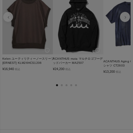
♡
♡
Kelen ユーティリティーノースリーブ
ACANTHUS muta マルチロゴフーデ
ACANTHUS Aging 
[ERNEST] KLM26HCS1206
ッドパーカー MA2507
シャツ CT2603
¥
16,940
¥
24,200
税込
税込
¥
13,200
税込