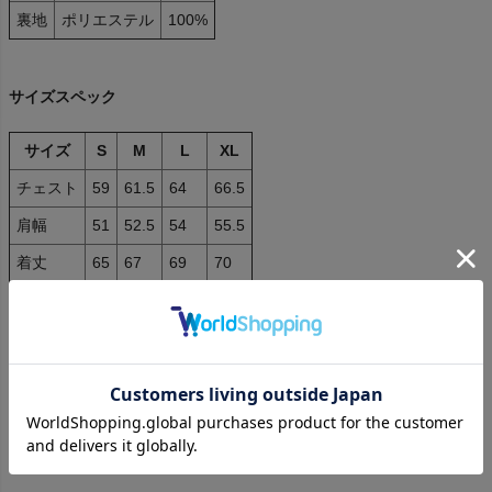
裏地
ポリエステル
100%
サイズスペック
サイズ
S
M
L
XL
チェスト
59
61.5
64
66.5
肩幅
51
52.5
54
55.5
着丈
65
67
69
70
袖丈
58
59.5
60.5
61
デメリット表示 / ご購入前のご確認
写真はサンプルの為、実際の商品は若干仕様の変更を施される場合
もございます。その際はご了承の程お願い致します。