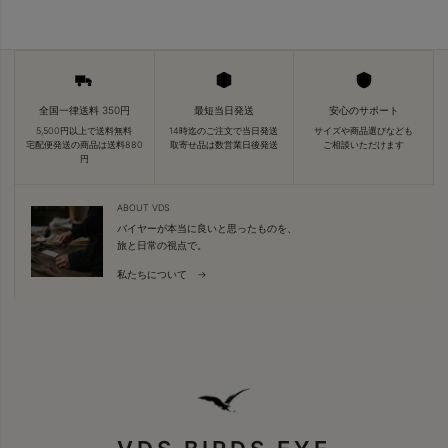
全国一律送料 350円
最短当日発送
安心のサポート
5,500円以上で送料無料
14時迄のご注文で当日発送
サイズや商品選びなども
宅配便発送の商品は送料880
取寄せ品は数営業日後発送
ご相談いただけます
円
ABOUT VDS
バイヤーが本当に良いと思ったものを、
旅と日常の視点で。
私たちについて →