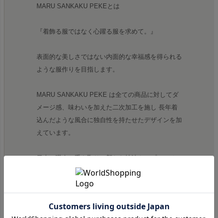
MARU SANKAKU PEKEとは
『着飾る服ではなく心躍る服を求めて。』
表面的な美しさではない内面的な幸福感を得られる
ような服作りを目指します。
MARU SANKAKU PEKE は全ての商品に対してダ
メージ感、味わいを加えた二次加工を施し 長年着
込んだような風合に独自性を持たせたデザインを加
えています。
日本の職人と手を取り、新たな技法やアプローチで
進化させた新しいモノ作りを提案していきます。