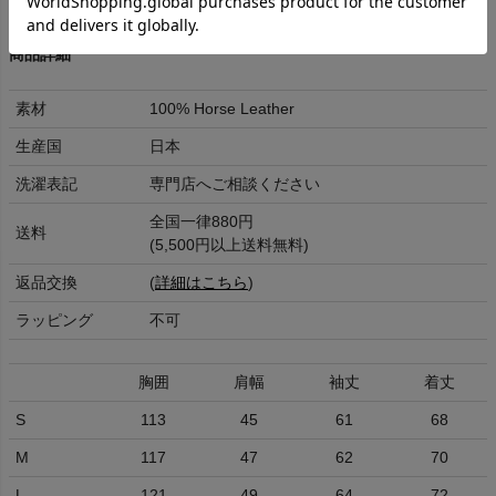
商品詳細
素材
100% Horse Leather
生産国
日本
洗濯表記
専門店へご相談ください
全国一律880円
送料
(5,500円以上送料無料)
返品交換
(
詳細はこちら
)
ラッピング
不可
胸囲
肩幅
袖丈
着丈
S
113
45
61
68
M
117
47
62
70
L
121
49
64
72