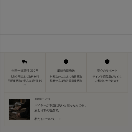
全国一律送料 350円
最短当日発送
安心のサポート
5,500円以上で送料無料
14時迄のご注文で当日発送
サイズや商品選びなども
宅配便発送の商品は送料880
取寄せ品は数営業日後発送
ご相談いただけます
円
ABOUT VDS
バイヤーが本当に良いと思ったものを、
旅と日常の視点で。
私たちについて →