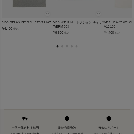
♡
♡
VDS RELAX FIT T-SHIRT V12107
VDS W.E.R.M コレクション キャップ
VDS HEAVY WEIGHT
WERM-003
V12106
¥
4,400
税込
¥
6,600
¥
4,400
税込
税込
全国一律送料 350円
最短当日発送
安心のサポート
5,500円以上で送料無料
14時迄のご注文で当日発送
サイズや商品選びなども