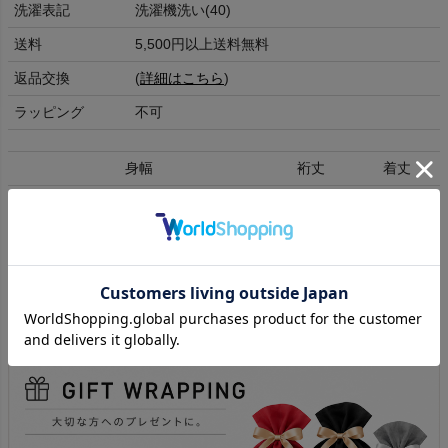
洗濯表記
洗濯機洗い(40)
送料
5,500円以上送料無料
返品交換
(
詳細はこちら
)
ラッピング
不可
身幅
裄丈
着丈
M
61
88
70
L
64
90
72
XL
67
92
74
cm