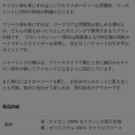
ナイロン側を表にすればシンプルでスポーティーな雰囲気、ワンポ
イントにVDSの同色の刺繍が入ります。
フリース側を表にすれば、ゴープコアな雰囲気が楽しめる優れも
の。どちらの面もゆったりとしたサイジングで着用できるラグラン
仕様です。 フロントのジッパー部分は両面使えるYKK社製の回転オ
ートマチックスライダーを採用し、目を引くパラコードの引き手が
ポイントです。
シャーリングの袖口は、フリースサイドで着たときに袖口からナイ
ロン部分が覗いてアクセントになるように設計しています。
また裾口にはドローコードを配し、お好みのシルエットに変えるこ
とも可能。気分に合わせて楽しめる、変幻自在のアウターです。
商品詳細
表：ナイロン 100% タスランしわ加工生地
素材
裏：ポリエステル 100％ マイクロフリース