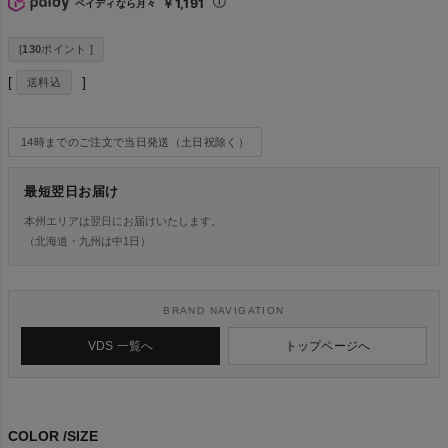
￥1,191
ペイディなら月々
[
130
ポイント ]
送料込
14時までのご注文で当日発送（土日祝除く）
最短翌日お届け
本州エリアは翌日にお届けいたします。
（北海道・九州は中1日）
BRAND NAVIGATION
VDS 一覧へ
トップページへ
COLOR
SIZE