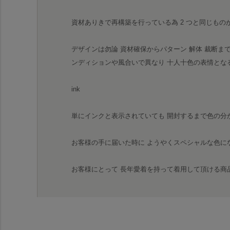
資材ありきで再構築を行っている為 2 つと同じもの
デザインは勿論 資材確保からパターン 解体 裁断ま
ンディションや風合いで異なり 十人十色の表情となる
ink
単にインクと表示されていても 開封するまで色の分
お客様の手に届いた時に ようやくスペシャルな色にな
お客様にとって 長年愛着を持って着用して頂ける商