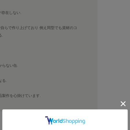
が存在しない.
で自らで作り上げており 例え同型でも資材のコ
.
からない缶.
る.
品製作を心掛けています.