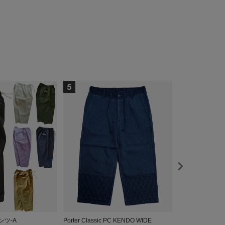
ンツ-A
Porter Classic PC KENDO WIDE
GYPSY CAT×