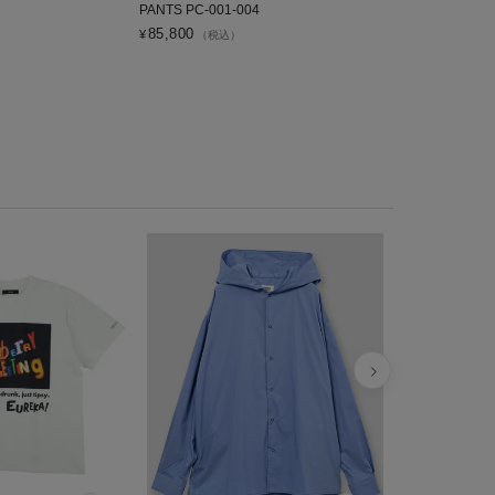
PANTS PC-001-004
4,950
¥
（税込）
85,800
¥
（税込）
VDS W.E.
バッグ WERM
¥
4,950
税込