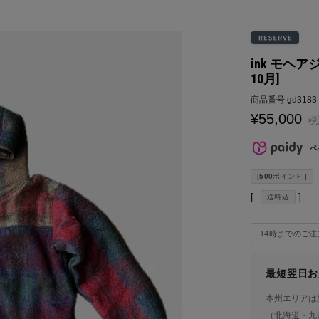
ink モヘア
10月]
商品番号
gd3183
¥
55,000
税
ペ
[
500
ポイント ]
送料込
14時までのご
最短翌日お
本州エリアは
（北海道・九