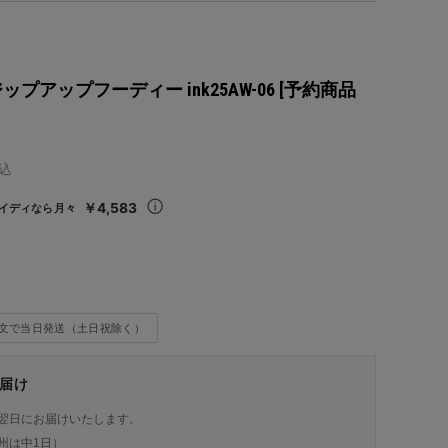
ジップアップフーディー ink25AW-06 [予約商品
込
￥4,583
イディなら月々
注文で当日発送（土日祝除く）
届け
翌日にお届けいたします。
州は中1日）