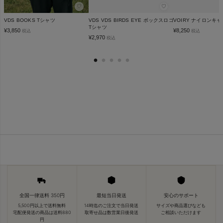
♡
♡
VDS BOOKS Tシャツ
VDS VDS BIRDS EYE ボックスロゴ
VOIRY ナイロンキ
Tシャツ
¥
3,850
¥
8,250
税込
税込
¥
2,970
税込
全国一律送料 350円
最短当日発送
安心のサポート
5,500円以上で送料無料
14時迄のご注文で当日発送
サイズや商品選びなども
宅配便発送の商品は送料880
取寄せ品は数営業日後発送
ご相談いただけます
円