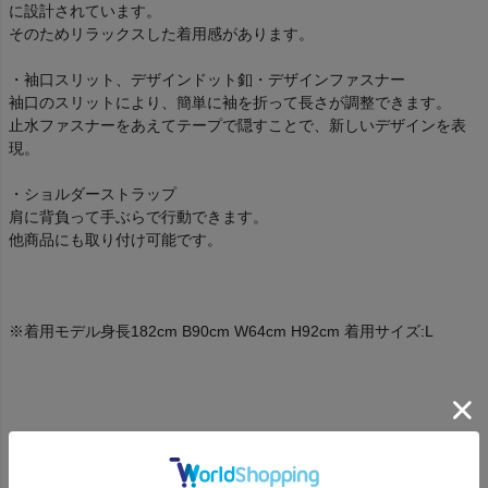
に設計されています。
そのためリラックスした着用感があります。
・袖口スリット、デザインドット釦・デザインファスナー
袖口のスリットにより、簡単に袖を折って長さが調整できます。
止水ファスナーをあえてテープで隠すことで、新しいデザインを表
現。
・ショルダーストラップ
肩に背負って手ぶらで行動できます。
他商品にも取り付け可能です。
※着用モデル身長182cm B90cm W64cm H92cm 着用サイズ:L