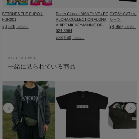
BETONES THE FURO｜
Porter Classic DISNEY VP / PC
GYPSY CAT×久
FUR001
ALOHA COLLECTION ALOHA
シャツ
AHIRT MICKEY/MINNIE DP-
3,520
4,950
¥
¥
（税込）
（税込）
024-3964
38,940
¥
（税込）
ALSO VIEWED
一緒に見られている商品