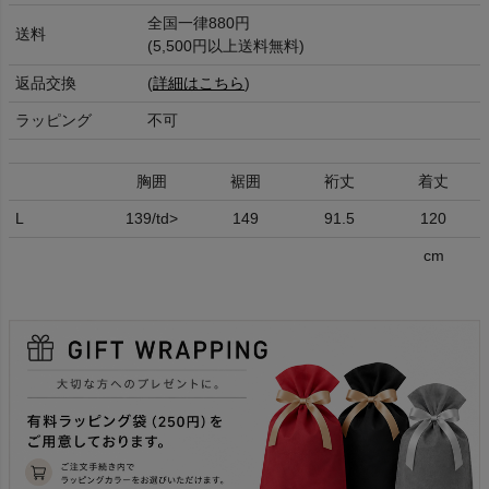
全国一律880円
送料
(5,500円以上送料無料)
返品交換
(
詳細はこちら
)
ラッピング
不可
胸囲
裾囲
裄丈
着丈
L
139/td>
149
91.5
120
cm