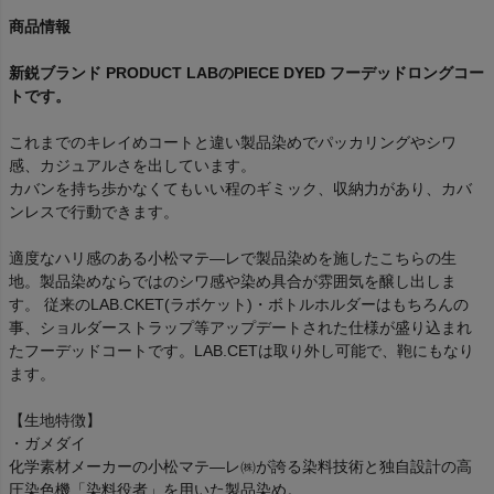
商品情報
新鋭ブランド PRODUCT LABのPIECE DYED フーデッドロングコー
トです。
これまでのキレイめコートと違い製品染めでパッカリングやシワ
感、カジュアルさを出しています。
カバンを持ち歩かなくてもいい程のギミック、収納力があり、カバ
ンレスで行動できます。
適度なハリ感のある小松マテ―レで製品染めを施したこちらの生
地。製品染めならではのシワ感や染め具合が雰囲気を醸し出しま
す。 従来のLAB.CKET(ラボケット)・ボトルホルダーはもちろんの
事、ショルダーストラップ等アップデートされた仕様が盛り込まれ
たフーデッドコートです。LAB.CETは取り外し可能で、鞄にもなり
ます。
【生地特徴】
・ガメダイ
化学素材メーカーの小松マテ―レ㈱が誇る染料技術と独自設計の高
圧染色機「染料役者」を用いた製品染め。