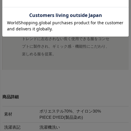
“ PRODUCT LAB．”
21年スタートの新鋭ブランド。
ハイブランドと同素材を使用し上質でありながらリ
ーズナブルな価格を実現。
トレンドに左右されない長く使用できる服をコンセ
プトに製作され、ギミック感・機能性にこだわり、
楽しめる服を提案。
商品詳細
ポリエステル70%、ナイロン30%
素材
PIECE DYED(製品染め)
洗濯表記
洗濯機洗い