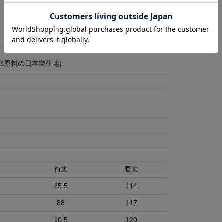
0's原料の日本製生地)
裄丈
着丈
85.5
114
88
117
90.5
120