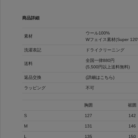
商品詳細
ウール100%
素材
Wフェイス素材(Super 12
洗濯表記
ドライクリーニング
全国一律880円
送料
(5,500円以上送料無料)
返品交換
(
詳細はこちら
)
ラッピング
不可
胸囲
裾囲
S
127
142
M
131
146
L
135
150