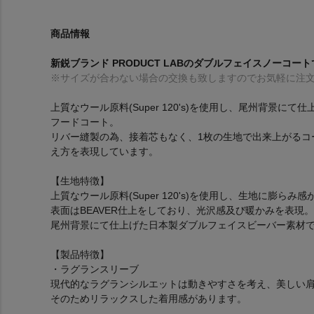
商品情報
新鋭ブランド PRODUCT LABのダブルフェイスノーコー
※サイズが合わない場合の交換も致しますのでお気軽に注
上質なウール原料(Super 120's)を使用し、尾州背景
フードコート。
リバー縫製の為、接着芯もなく、1枚の生地で出来上がるコ
え方を表現しています。
【生地特徴】
上質なウール原料(Super 120's)を使用し、生地に膨ら
表面はBEAVER仕上をしており、光沢感及び暖かみを表現。
尾州背景にて仕上げた日本製ダブルフェイスビーバー素材
【製品特徴】
・ラグランスリーブ
現代的なラグランシルエットは動きやすさを考え、美しい
そのためリラックスした着用感があります。