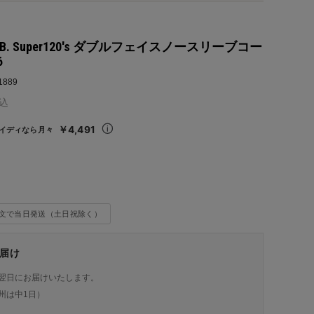
 LAB. Super120's ダブルフェイスノースリーブコー
6
1889
込
￥4,491
イディなら月々
注文で当日発送（土日祝除く）
届け
翌日にお届けいたします。
州は中1日）