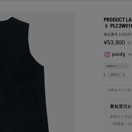
PRODUCT
ト PLC2W01
商品番号
124223
¥
53,900
税
ペ
[
490
ポイント ]
送料込
14時までのご
最短翌日お
本州エリアは
（北海道・九