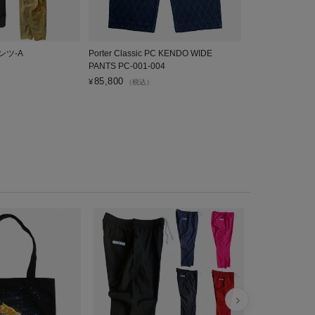
ンツ-A
Porter Classic PC KENDO WIDE
VOIRY ドクタ
PANTS PC-001-004
6,600
¥
（税込）
85,800
¥
（税込）