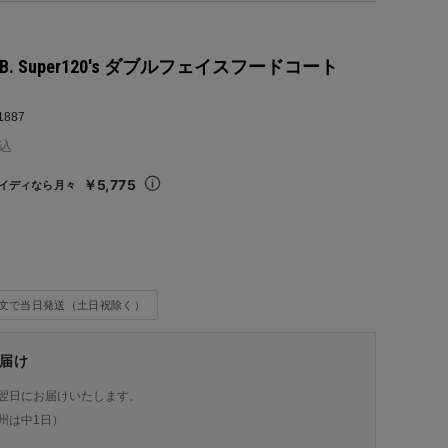
LAB. Super120's ダブルフェイスフードコート
1887
込
￥5,775
イディなら月々
注文で当日発送（土日祝除く）
届け
翌日にお届けいたします。
州は中1日）