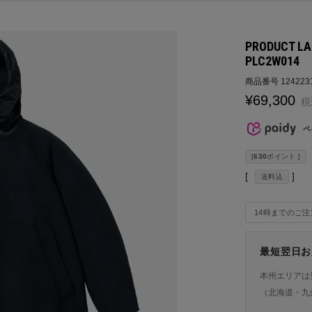
PRODUCT 
PLC2W014
商品番号
124223
¥
69,300
税
ペ
[
630
ポイント ]
送料込
14時までのご
最短翌日お
本州エリアは
（北海道・九