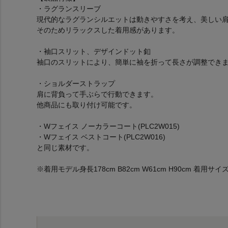
・ラグランスリーブ
現代的なラグランシルエットは動きやすさを考え、美しい
そのためリラックスした着用感があります。
・袖口スリット、デザインドット釦
袖口のスリットにより、簡単に袖を折って長さが調整でき
・ショルダーストラップ
肩に背負って手ぶらで行動できます。
他商品にも取り付け可能です。
・Wフェイス ノーカラーコート(PLC2W015)
・Wフェイス ベストコート(PLC2W016)
と同じ素材です。
※着用モデル身長178cm B82cm W61cm H90cm 着用サイズ