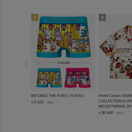
BETONES THE FURO｜FUR001
Porter Classic DIS
COLLECTION ALOH
3,520
¥
（税込）
MICKEY/MINNIE DP
38,940
¥
（税込）