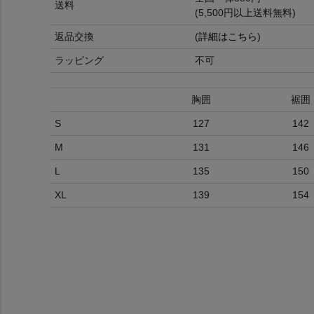
送料
(5,500円以上送料無料)
返品交換
(
詳細はこちら
)
ラッピング
不可
胸囲
裾囲
S
127
142
M
131
146
L
135
150
XL
139
154