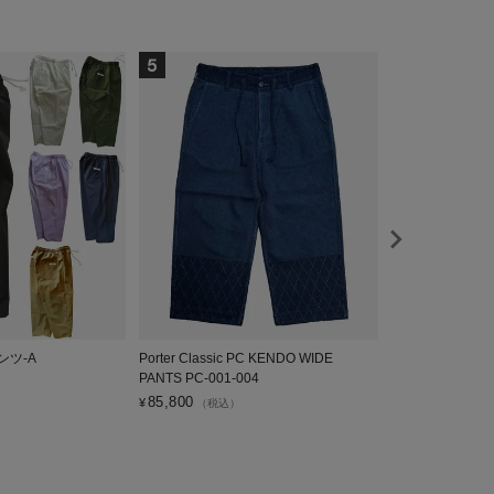
ンツ-A
Porter Classic PC KENDO WIDE
GYPSY CAT×
PANTS PC-001-004
4,950
¥
（税込）
85,800
¥
（税込）