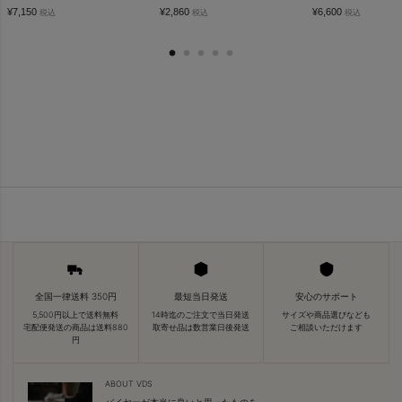
¥
7,150
¥
2,860
¥
6,600
税込
税込
税込
全国一律送料 350円
最短当日発送
安心のサポート
5,500円以上で送料無料
14時迄のご注文で当日発送
サイズや商品選びなども
宅配便発送の商品は送料880
取寄せ品は数営業日後発送
ご相談いただけます
円
ABOUT VDS
バイヤーが本当に良いと思ったものを、