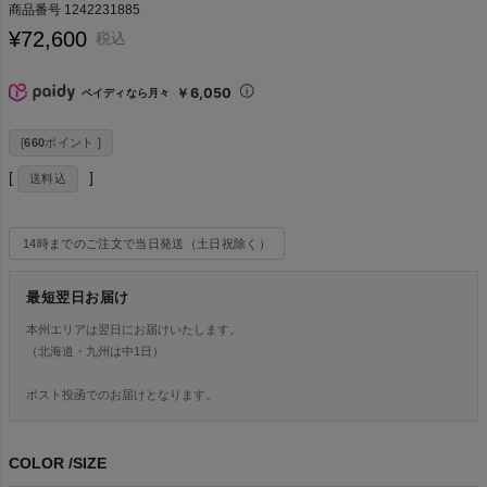
商品番号
1242231885
¥
72,600
税込
￥6,050
ペイディなら月々
[
660
ポイント ]
送料込
14時までのご注文で当日発送（土日祝除く）
最短翌日お届け
本州エリアは翌日にお届けいたします。
（北海道・九州は中1日）
ポスト投函でのお届けとなります。
COLOR
SIZE