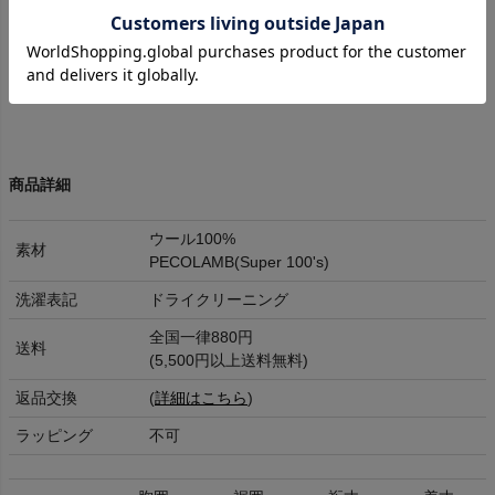
楽しめる服を提案。
商品詳細
ウール100%
素材
PECOLAMB(Super 100's)
洗濯表記
ドライクリーニング
全国一律880円
送料
(5,500円以上送料無料)
返品交換
(
詳細はこちら
)
ラッピング
不可