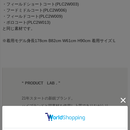
・フィールドショートコート(PLC2W003)
・フードミドルコート(PLC2W006)
・フィールドコート(PLC2W009)
・ポロコート(PLC2W013)
と同じ素材です。
※着用モデル身長178cm B82cm W61cm H90cm 着用サイズ:L
“ PRODUCT LAB．”
21年スタートの新鋭ブランド。
ハイブランドと同素材を使用し上質でありながらリ
ーズナブルな価格を実現。
トレンドに左右されない長く使用できる服をコンセ
プトに製作され、ギミック感・機能性にこだわり、