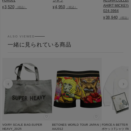
FUR001
シャツ
ALOHA COLLEC
AHIRT MICKEY/M
3,520
4,950
¥
¥
（税込）
（税込）
024-3964
38,940
¥
（税込）
ALSO VIEWED
一緒に見られている商品
♡
♡
VOIRY SCALE BAG-SUPER
BETONES WORLD TOUR JAPAN｜
FORCE A BETTE
HEAVY_2025
AAJ012
ポケットTシャツ FAB-