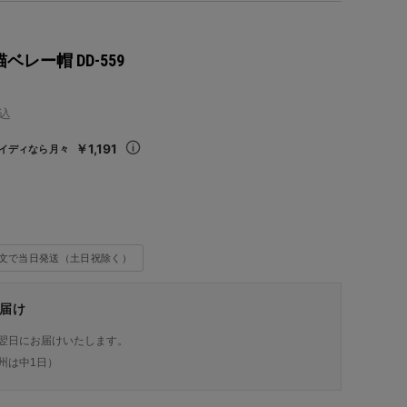
猫ベレー帽 DD-559
込
￥1,191
イディなら月々
注文で当日発送（土日祝除く）
届け
翌日にお届けいたします。
州は中1日）