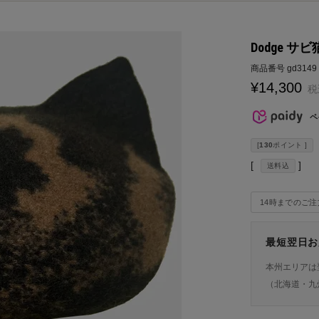
Dodge サビ
商品番号
gd3149
¥
14,300
税
ペ
[
130
ポイント ]
送料込
14時までのご
最短翌日お
本州エリアは
（北海道・九