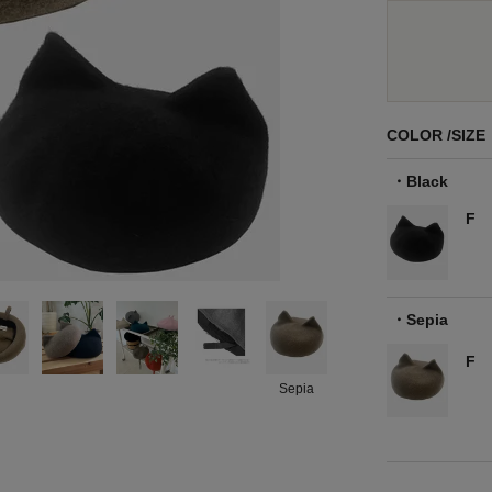
COLOR
SIZE
Black
F
Sepia
F
Sepia