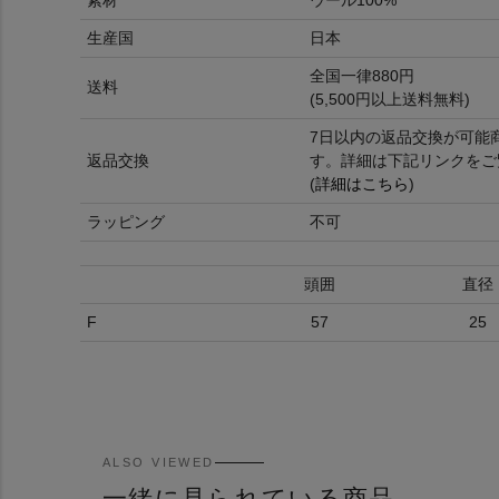
素材
ウール100%
生産国
日本
全国一律880円
送料
(5,500円以上送料無料)
7日以内の返品交換が可能
返品交換
す。詳細は下記リンクをご
(
詳細はこちら
)
ラッピング
不可
頭囲
直径
F
57
25
ALSO VIEWED
一緒に見られている商品