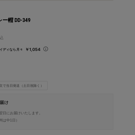
レー帽 DD-349
込
￥1,054
イディなら月々
注文で当日発送（土日祝除く）
届け
翌日にお届けいたします。
州は中1日）