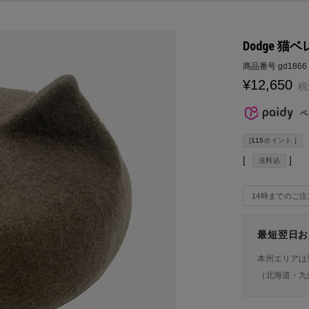
Dodge 猫ベ
商品番号
gd1866
¥
12,650
税
ペ
[
115
ポイント ]
送料込
14時までのご
最短翌日お
本州エリアは
（北海道・九