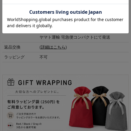
商品詳細
マテリアル
製品素材： シリコン
全国一律350円
送料
(5,500円以上送料無料)
ヤマト運輸 宅急便コンパクトにて発送
返品交換
(
詳細はこちら
)
ラッピング
不可