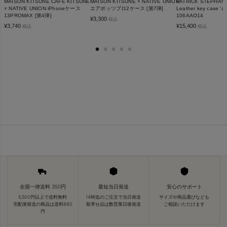
MAISON KITSUNE CAFE KITSUNE
MAISON KITSUNE × NATIVE UNION
PATRICK STEPH
× NATIVE UNION iPhoneケース
エアポッツプロ2ケース [第7弾]
Leather key case 'all
13PROMAX [第4弾]
106AAO14
¥
3,300
税込
¥
3,740
¥
15,400
税込
税込
全国一律送料 350円
最短当日発送
安心のサポート
5,500円以上で送料無料
14時迄のご注文で当日発送
サイズや商品選びなども
宅配便発送の商品は送料880
取寄せ品は数営業日後発送
ご相談いただけます
円