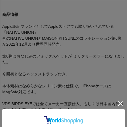
商品情報
Apple認証ブランドとしてAppleストアでも取り扱いされている
「NATIVE UNION」
そのNATIVE UNIONとMAISON KITSUNEのコラボレーション第6弾
が2022年12月より世界同時発売。
第6弾はおなじみのフォックスヘッドが ミリタリーカラーになりまし
た。
今回初となるネックストラップ付き。
本体素材はなめらかなシリコン素材仕様で、 iPhoneケースは
MagSafe対応です。
VDS BIRDS EYEでは全てメーカー直接仕入、もしくは日本国内代理
店を通した商品のみを取り扱っております。