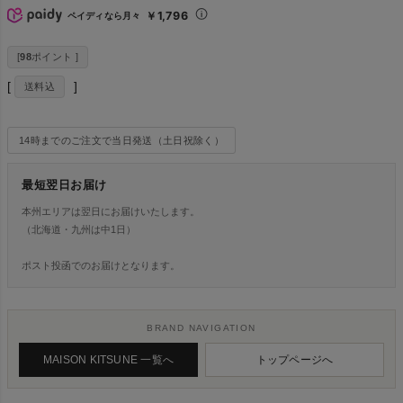
￥1,796
ペイディなら月々
[
98
ポイント ]
送料込
14時までのご注文で当日発送（土日祝除く）
最短翌日お届け
本州エリアは翌日にお届けいたします。
（北海道・九州は中1日）
ポスト投函でのお届けとなります。
BRAND NAVIGATION
MAISON KITSUNE 一覧へ
トップページへ