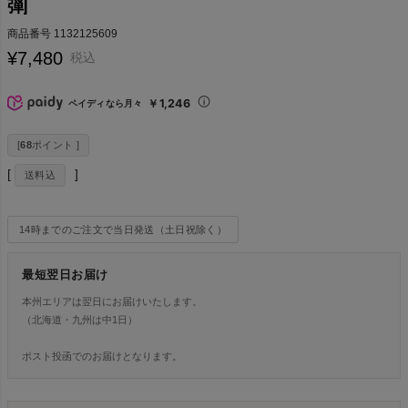
弾]
商品番号
1132125609
¥
7,480
税込
￥1,246
ペイディなら月々
[
68
ポイント ]
送料込
14時までのご注文で当日発送（土日祝除く）
最短翌日お届け
本州エリアは翌日にお届けいたします。
（北海道・九州は中1日）
ポスト投函でのお届けとなります。