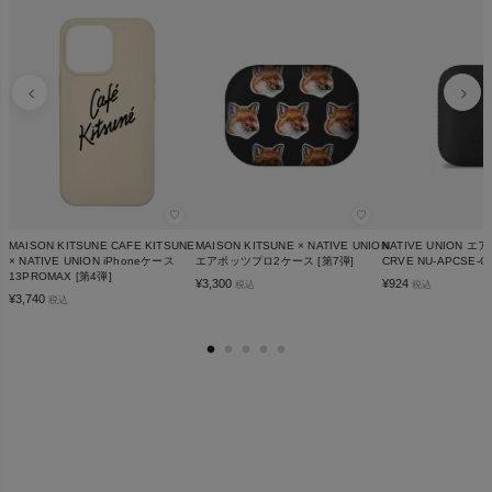
♡
♡
MAISON KITSUNE CAFE KITSUNE
MAISON KITSUNE × NATIVE UNION
NATIVE UNION 
× NATIVE UNION iPhoneケース
エアポッツプロ2ケース [第7弾]
CRVE NU-APCSE-C
13PROMAX [第4弾]
¥
3,300
¥
924
税込
税込
¥
3,740
税込