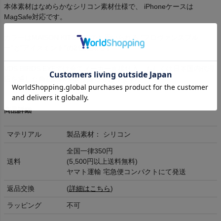
本体素材はなめらかなシリコン素材仕様で、 iPhoneケースは
MagSafe対応です。
カラーはMAISON KITSUNEでも用いられる "プロヴァンスブル
ー"と"アイスミント"の2色展開です。
VDS BIRDS EYEでは全てメーカー直接仕入、もしくは日本国内代理
店を通した商品のみを取り扱っております。
商品詳細
マテリアル
製品素材： シリコン
全国一律350円
送料
(5,500円以上送料無料)
ヤマト運輸 宅急便コンパクトにて発送
返品交換
(
詳細はこちら
)
ラッピング
不可