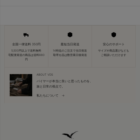
全国一律送料 350円
最短当日発送
安心のサポート
5,500円以上で送料無料
14時迄のご注文で当日発送
サイズや商品選びなども
宅配便発送の商品は送料880
取寄せ品は数営業日後発送
ご相談いただけます
円
ABOUT VDS
バイヤーが本当に良いと思ったものを、
旅と日常の視点で。
私たちについて →