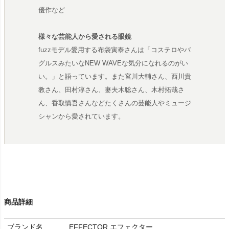
優作など
様々な芸能人から愛される眼鏡
fuzzモデル愛用する布袋寅泰さんは「コステロやバ
グルスみたいなNEW WAVEな気分になれるのがい
い。」と語っています。また宮川大輔さん、西川貴
教さん、田村淳さん、妻夫木聡さん、木村拓哉さ
ん、香取慎吾さんなどたくさんの芸能人やミュージ
シャンから愛されています。
商品詳細
ブランド名
EFFECTOR エフェクター