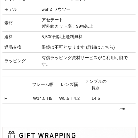
モデル
wah2 ワウツー
アセテート
素材
紫外線カット率：99%以上
送料
5,500円以上送料無料
返品交換
眼鏡は不可となります (
詳細はこちら
)
有償ラッピング資材サービスがご利用可能で
ラッピング
す。
テンプルの
フレーム幅
レンズ幅
長さ
F
W14.5 H5
W5.5 H4.2
14.5
cm