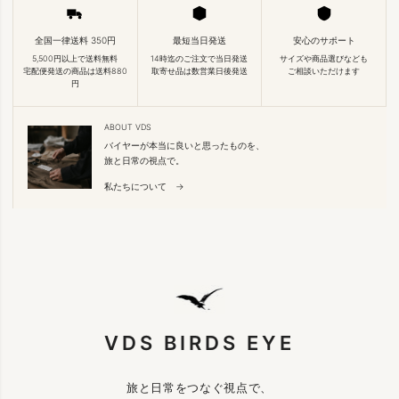
全国一律送料 350円
最短当日発送
安心のサポート
5,500円以上で送料無料
14時迄のご注文で当日発送
サイズや商品選びなども
宅配便発送の商品は送料880
取寄せ品は数営業日後発送
ご相談いただけます
円
ABOUT VDS
バイヤーが本当に良いと思ったものを、
旅と日常の視点で。
私たちについて →
VDS BIRDS EYE
旅と日常をつなぐ視点で、