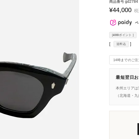
商品番号
gd2784
¥
44,000
税
ペ
[
400
ポイント ]
送料込
14時までのご
最短翌日お
本州エリアは
（北海道・九