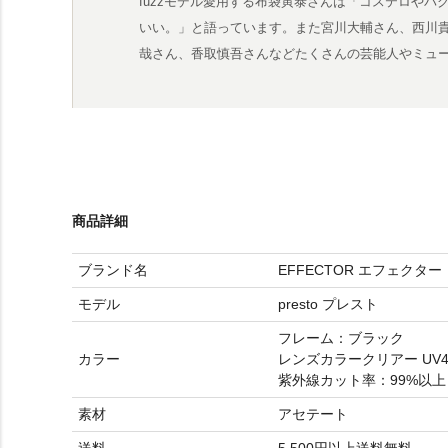
fuzzモデル愛用する布袋寅泰さんは「コステロやバグ
いい。」と語っています。また宮川大輔さん、西川
哉さん、香取慎吾さんなどたくさんの芸能人やミュ
商品詳細
ブランド名
EFFECTOR エフェクター
モデル
presto プレスト
フレーム：ブラック
カラー
レンズカラークリアー UV4
紫外線カット率：99%以上
素材
アセテート