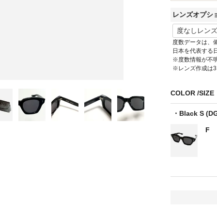
レンズオプシ
度数データは、
日本を代表する
※度数情報が不
※レンズ作成は
COLOR
SIZE
Black S (D
F