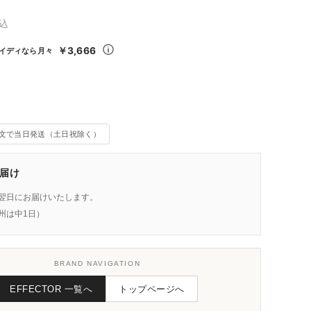
込
￥3,666
イディなら月々
注文で当日発送（土日祝除く）
届け
翌日にお届けいたします。
州は中1日）
BRAND NAVIGATION
EFFECTOR 一覧へ
トップページへ