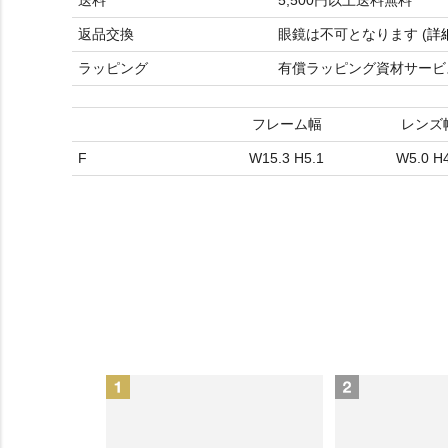
送料
5,500円以上送料無料
返品交換
眼鏡は不可となります (
詳
ラッピング
有償ラッピング資材サービ
フレーム幅
レンズ
F
W15.3 H5.1
W5.0 H4