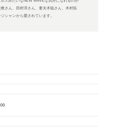
ルスみたいなNEW WAVEな気分になれるのが
貴教さん、田村淳さん、妻夫木聡さん、木村拓
ージシャンから愛されています。
00