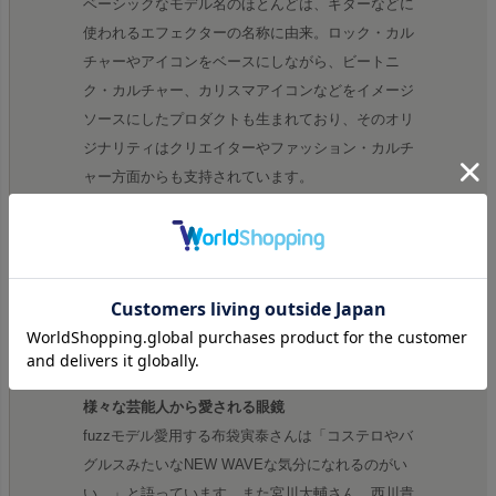
ベーシックなモデル名のほとんどは、ギターなどに
使われるエフェクターの名称に由来。ロック・カル
チャーやアイコンをベースにしながら、ビートニ
ク・カルチャー、カリスマアイコンなどをイメージ
ソースにしたプロダクトも生まれており、そのオリ
ジナリティはクリエイターやファッション・カルチ
ャー方面からも支持されています。
様々なブランドとコラボレーション
EFFECTORは様々ブランドから熱烈オファーによ
りコラボｰションをしています。
NEIGHBORHOOD・UNDERCOVER・NIGO・松田
優作など
様々な芸能人から愛される眼鏡
fuzzモデル愛用する布袋寅泰さんは「コステロやバ
グルスみたいなNEW WAVEな気分になれるのがい
い。」と語っています。また宮川大輔さん、西川貴