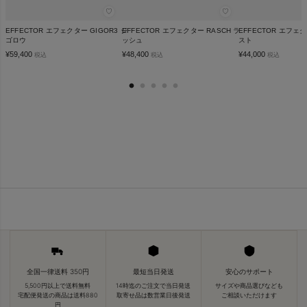
♡
♡
EFFECTOR エフェクター GIGOR3 ジ
EFFECTOR エフェクター RASCH ラ
EFFECTOR エフェクタ
ゴロウ
ッシュ
スト
¥
59,400
¥
48,400
¥
44,000
税込
税込
税込
全国一律送料 350円
最短当日発送
安心のサポート
5,500円以上で送料無料
14時迄のご注文で当日発送
サイズや商品選びなども
宅配便発送の商品は送料880
取寄せ品は数営業日後発送
ご相談いただけます
円