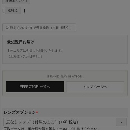
[
540
ポイント ]
送料込
14時までのご注文で当日発送（土日祝除く）
最短翌日お届け
本州エリアは翌日にお届けいたします。
（北海道・九州は中1日）
BRAND NAVIGATION
EFFECTOR 一覧へ
トップページへ
レンズオプション
(
必
度数データは、備考欄か処方箋をメールにてお送りください。