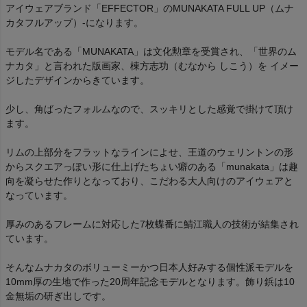
アイウェアブランド「EFFECTOR」のMUNAKATA FULL UP（ムナ
カタフルアップ）-になります。
モデル名である「MUNAKATA」は文化勲章を受賞され、「世界のム
ナカタ」と言われた版画家、棟方志功（むなから しこう）を イメー
ジしたデザインからきています。
少し、角ばったフォルムなので、スッキリとした感覚で掛けて頂け
ます。
リムの上部分をフラットなラインによせ、王道のウェリントンの形
からスクエアっぽい形に仕上げたちょい癖のある「munakata」は趣
向を凝らせた作りとなっており、こだわる大人向けのアイウェアと
なっています。
厚みのあるフレームに対応した7枚蝶番に鯖江職人の技術が結集され
ています。
そんなムナカタのボリューミーかつ日本人好みする個性派モデルを
10mm厚の生地で作った20周年記念モデルとなります。飾り鋲は10
金無垢の研ぎ出しです。