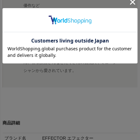
優作など
様々な芸能人から愛される眼鏡
fuzzモデル愛用する布袋寅泰さんは「コステロやバ
グルスみたいなNEW WAVEな気分になれるのがい
い。」と語っています。また宮川大輔さん、西川貴
教さん、田村淳さん、妻夫木聡さん、木村拓哉さ
ん、香取慎吾さんなどたくさんの芸能人やミュージ
シャンから愛されています。
商品詳細
ブランド名
EFFECTOR エフェクター