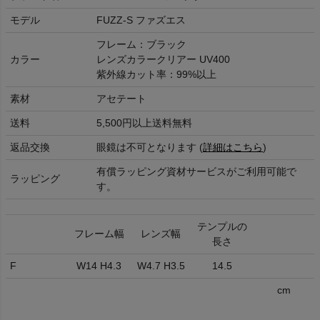
モデル
FUZZ-S ファズエス
フレーム：ブラック
カラー
レンズカラークリアー UV400
紫外線カット率：99%以上
素材
アセテート
送料
5,500円以上送料無料
返品交換
眼鏡は不可となります (
詳細はこちら
)
有償ラッピング資材サービスがご利用可能で
ラッピング
す。
テンプルの
フレーム幅
レンズ幅
長さ
F
W14 H4.3
W4.7 H3.5
14.5
cm