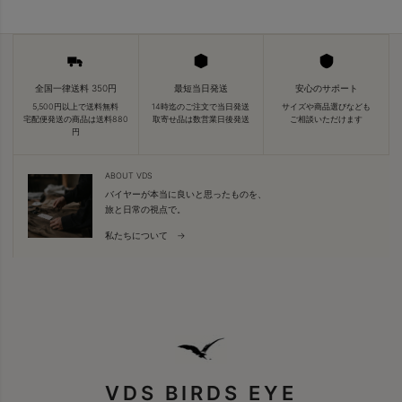
全国一律送料 350円
最短当日発送
安心のサポート
5,500円以上で送料無料
14時迄のご注文で当日発送
サイズや商品選びなども
宅配便発送の商品は送料880
取寄せ品は数営業日後発送
ご相談いただけます
円
ABOUT VDS
バイヤーが本当に良いと思ったものを、
旅と日常の視点で。
私たちについて →
VDS BIRDS EYE