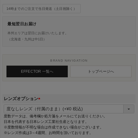
14時までのご注文で当日発送（土日祝除く）
最短翌日お届け
本州エリアは翌日にお届けいたします。
（北海道・九州は中1日）
BRAND NAVIGATION
EFFECTOR 一覧へ
トップページへ
レンズオプション
(
必
度数データは、備考欄か処方箋をメールにてお送りください。
須
日本を代表する日本レンズ工業社生産となります。
)
※度数情報が不明な場合は作成できない場合がございます。
※レンズ作成は3～4週間、お時間を頂いております。