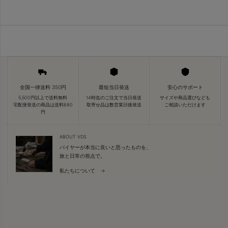
全国一律送料 350円
最短当日発送
安心のサポート
5,500円以上で送料無料
14時迄のご注文で当日発送
サイズや商品選びなども
宅配便発送の商品は送料880
取寄せ品は数営業日後発送
ご相談いただけます
円
ABOUT VDS
バイヤーが本当に良いと思ったものを、
旅と日常の視点で。
私たちについて →