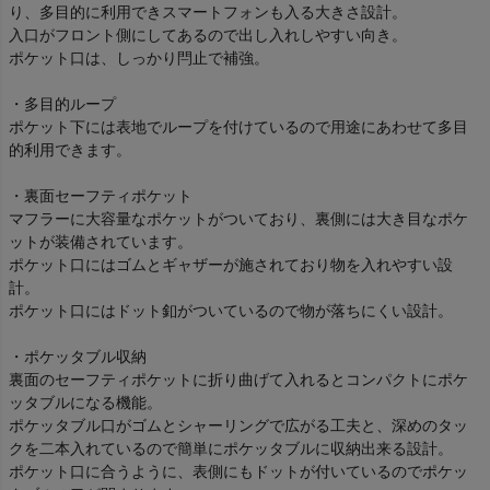
り、多目的に利用できスマートフォンも入る大きさ設計。
入口がフロント側にしてあるので出し入れしやすい向き。
ポケット口は、しっかり閂止で補強。
・多目的ループ
ポケット下には表地でループを付けているので用途にあわせて多目
的利用できます。
・裏面セーフティポケット
マフラーに大容量なポケットがついており、裏側には大き目なポケ
ットが装備されています。
ポケット口にはゴムとギャザーが施されており物を入れやすい設
計。
ポケット口にはドット釦がついているので物が落ちにくい設計。
・ポケッタブル収納
裏面のセーフティポケットに折り曲げて入れるとコンパクトにポケ
ッタブルになる機能。
ポケッタブル口がゴムとシャーリングで広がる工夫と、深めのタッ
クを二本入れているので簡単にポケッタブルに収納出来る設計。
ポケット口に合うように、表側にもドットが付いているのでポケッ