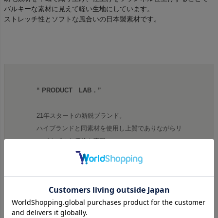
バルキーな素材に見えて軽い生地にしています。
ストレッチ性とソフトな風合いの日本製素材です。
“ PRODUCT LAB．”
21年スタートの新鋭ブランド。
ハイブランドと同素材を使用し上質でありながらリ
ーズナブルな価格を実現。
トレンドに左右されない長く使用できる服をコンセ
プトに製作され、ギミック感・機能性にこだわり、
楽しめる服を提案。