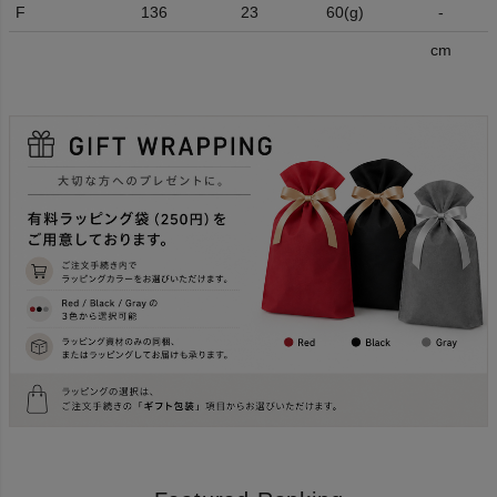
F
136
23
60(g)
-
cm