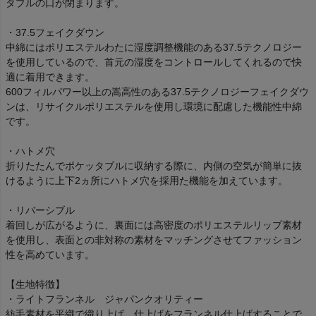
タブルの口が閉まります。
・37.5フェイクダウン
中綿にはポリエステルわたに湿度調整機能のある37.5テクノロジー
を使用しているので、首元の湿度をコントロールしてくれるので快
適に着用できます。
600フィルパワー以上の嵩高性のある37.5テクノロジーフェイクダウ
ンは、リサイクルポリエステルを使用し環境に配慮した機能性中綿
です。
・ハトメ穴
折りたたんでポケッタブルに収納する際に、内側の空気が簡単に抜
けるように上下2ヵ所にハトメ穴を採用た機能を加えています。
・リバーシブル
着回しが広がるように、裏面には高密度のポリエステルリップ素材
を使用し、表面との非対称の素材をマッチングさせてファッション
性を高めています。
【生地特徴】
・ライトフランネル ジャパンクオリティー
紡毛素材を平織で織り上げ、仕上げをフランネル仕上げすることで