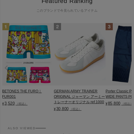
Featured Ranking
このブランドで今見られているアイテム
BETONES THE FURO｜
GERMAN ARMY TRAINER
Porter Classic 
FUR001
ORIGINAL ジャーマン アーミー
WIDE PANTS PC
トレーナーオリジナル ref.1000
3,520
85,800
¥
¥
（税込）
（税込）
30,800
¥
（税込）
ALSO VIEWED