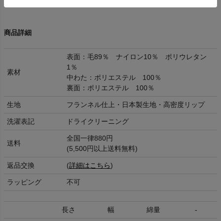
商品詳細
表面：毛89％ ナイロン10％ ポリウレタン
1％
素材
中わた：ポリエステル 100％
裏面：ポリエステル 100％
生地
フランネル仕上・日本製生地・高密度リップ
洗濯表記
ドライクリーニング
全国一律880円
送料
(5,500円以上送料無料)
返品交換
(
詳細はこちら
)
ラッピング
不可
長さ
幅
綿量
-