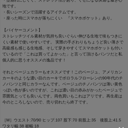
地です。
・長いシーズンで活躍するアイテムです。
・座った時にスマホが落ちにくい 『スマホポケット』あり。
【バイヤーコメント】
ストレッチツイル素材が気持ち良いぐらい伸びる生地で埃もつきに
くい素材で使いやすいです。 実際の手ざわりもちょうど良い薄さで
高級感も感じる生地感、そして穿きやすくてスマホポケットも付い
ているので「これは買ってよかった」と言って頂けるパンツだと私
個人的に思うオススメの逸品です！
それとベージュカラーもオススメです！このベージュ、アメリカン
カーキのような濃い目のカーキでポロラルフローレンの90年代のチ
ノパンツと同じカラーなんです。ベージュのチノパンツは薄い黄色
っぽい色が多いのですが、これは濃い目の赤みがかったベージュで
雰囲気とっても良いんです。両色買いもこれはアリです。再生産は
今のところしないので、売り切れたら終了です。
［M］ウエスト:70/90 ヒップ:107 股下:70 前股上:35 後股上:41.5
ワタリ幅:38 裾幅:18