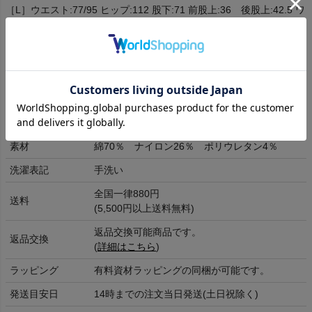
［L］ウエスト:77/95 ヒップ:112 股下:71 前股上:36 後股上:42.5 ワ
タリ幅:39 裾幅:19
［XL］ウエスト:82/100 ヒップ:117 股下:72 前股上:37 後股上:43.5
ワタリ幅:40 裾幅:20
[cm]
商品詳細
素材
綿70％ ナイロン26％ ポリウレタン4％
洗濯表記
手洗い
全国一律880円
送料
(5,500円以上送料無料)
返品交換可能商品です。
返品交換
(
詳細はこちら
)
ラッピング
有料資材ラッピングの同梱が可能です。
発送目安日
14時までの注文当日発送(土日祝除く)