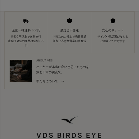
全国一律送料 350円
最短当日発送
安心のサポート
5,500円以上で送料無料
14時迄のご注文で当日発送
サイズや商品選びなども
宅配便発送の商品は送料880
取寄せ品は数営業日後発送
ご相談いただけます
円
ABOUT VDS
バイヤーが本当に良いと思ったものを、
旅と日常の視点で。
私たちについて →
VDS BIRDS EYE