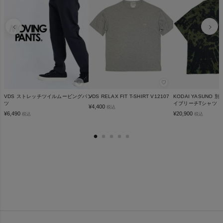
♡
♡
VDS ストレッチツイルムービングパン
VDS RELAX FIT T-SHIRT V12107
KODAI YASUNO
ツ
イブリーチTシャツ
¥
4,400
税込
¥
6,490
¥
20,900
税込
税込