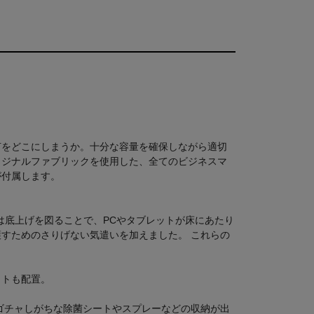
何をどこにしまうか。十分な容量を確保しながら適切
リジナルファブリックを使用した、全てのビジネスマ
が付属します。
は底上げを図ることで、PCやタブレットが床にあたり
すためのさりげない気遣いを加えました。 これらの
ットも配置。
ゴチャしがちな除菌シートやスプレーなどの収納が出