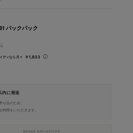
 N01 バックパック
込
￥1,833
イディなら月々
日以内に発送
寄せ品のため、
お時間をいただきます。
BRAND NAVIGATION