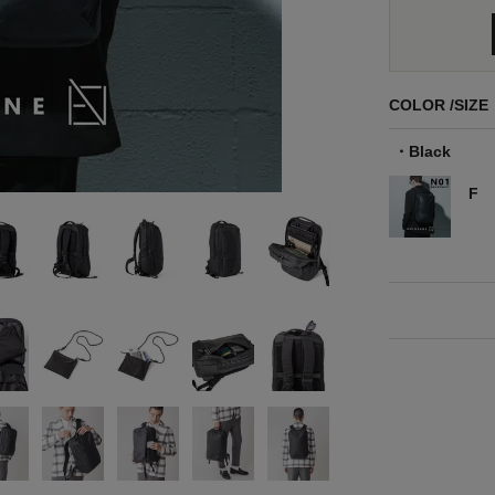
COLOR
SIZE
Black
F