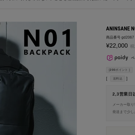
ANINSANE
商品番号
gd2067
¥
22,000
税
ペ
[
200
ポイント ]
送料込
2,3営業
メーカー取り
発送まで少し