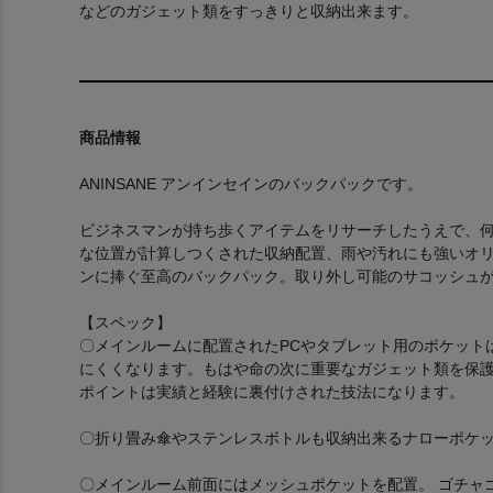
などのガジェット類をすっきりと収納出来ます。
商品情報
ANINSANE アンインセインのバックパックです。
ビジネスマンが持ち歩くアイテムをリサーチしたうえで、
な位置が計算しつくされた収納配置、雨や汚れにも強いオ
ンに捧ぐ至高のバックパック。取り外し可能のサコッシュ
【スペック】
〇メインルームに配置されたPCやタブレット用のポケット
にくくなります。もはや命の次に重要なガジェット類を保護
ポイントは実績と経験に裏付けされた技法になります。
〇折り畳み傘やステンレスボトルも収納出来るナローポケ
〇メインルーム前面にはメッシュポケットを配置。 ゴチャ