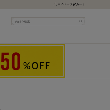
マイページ
カート
。