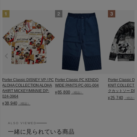
Porter Classic DISNEY VP / PC
Porter Classic PC KENDO
Porter Classic D
ALOHA COLLECTION ALOHA
WIDE PANTS PC-001-004
KNIT COLLEC
AHIRT MICKEY/MINNIE DP-
クカットソー DP-0
85,800
¥
（税込）
024-3964
25,740
¥
（税込）
38,940
¥
（税込）
ALSO VIEWED
一緒に見られている商品