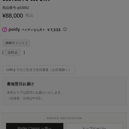
商品番号
gd3892
¥
88,000
税込
￥7,333
ペイディなら月々
[
800
ポイント ]
送料込
14時までのご注文で当日発送（土日祝除く）
最短翌日お届け
本州エリアは翌日にお届けいたします。
（北海道・九州は中1日）
BRAND NAVIGATION
Porter Classic 一覧へ
トップページへ