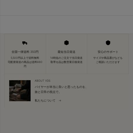
全国一律送料 350円
最短当日発送
安心のサポート
5,500円以上で送料無料
14時迄のご注文で当日発送
サイズや商品選びなども
宅配便発送の商品は送料880
取寄せ品は数営業日後発送
ご相談いただけます
円
ABOUT VDS
バイヤーが本当に良いと思ったものを、
旅と日常の視点で。
私たちについて →