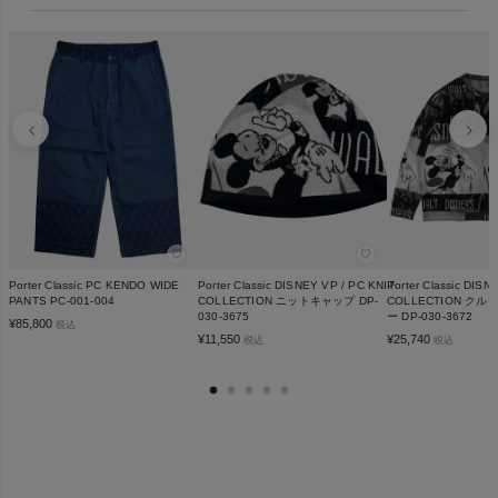
♡
♡
Porter Classic PC KENDO WIDE
Porter Classic DISNEY VP / PC KNIT
Porter Classic DISN
PANTS PC-001-004
COLLECTION ニットキャップ DP-
COLLECTION ク
030-3675
ー DP-030-3672
¥
85,800
税込
¥
11,550
¥
25,740
税込
税込