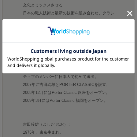
文化とミックスさせる
日本の職人技術と最新の技術を組み合わせ、クラシ
ックとモダンが融合したデザインを展開する
吉田克幸（よしだ かつゆき）:
1947年、東京生まれ。
長年、吉田カバンの企画で数々の名品を生み出す。
1981年にはニューヨーク・デザイナーズ・コレク
ティブのメンバーに日本人で初めて選出。
2007年に吉田玲雄とPORTER CLASSICを設立。
2008年12月にはPorter Classic 銀座をオープン。
2009年3月にはPorter Classic 福岡をオープン。
吉田玲雄（よしだ れお）：
1975年、東京生まれ。