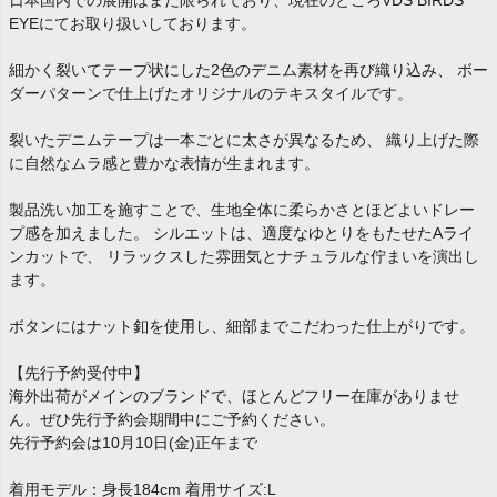
日本国内での展開はまだ限られており、現在のところVDS BIRDS
EYEにてお取り扱いしております。
細かく裂いてテープ状にした2色のデニム素材を再び織り込み、 ボー
ダーパターンで仕上げたオリジナルのテキスタイルです。
裂いたデニムテープは一本ごとに太さが異なるため、 織り上げた際
に自然なムラ感と豊かな表情が生まれます。
製品洗い加工を施すことで、生地全体に柔らかさとほどよいドレー
プ感を加えました。 シルエットは、適度なゆとりをもたせたAライ
ンカットで、 リラックスした雰囲気とナチュラルな佇まいを演出し
ます。
ボタンにはナット釦を使用し、細部までこだわった仕上がりです。
【先行予約受付中】
海外出荷がメインのブランドで、ほとんどフリー在庫がありませ
ん。ぜひ先行予約会期間中にご予約ください。
先行予約会は10月10日(金)正午まで
着用モデル：身長184cm 着用サイズ:L