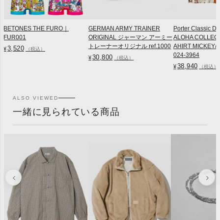
BETONES THE FURO｜
GERMAN ARMY TRAINER
Porter Classic D
FUR001
ORIGINAL ジャーマン アーミー
ALOHA COLLEC
トレーナーオリジナル ref.1000
AHIRT MICKEY/M
3,520
¥
（税込）
024-3964
30,800
¥
（税込）
38,940
¥
（税込）
ALSO VIEWED
一緒に見られている商品