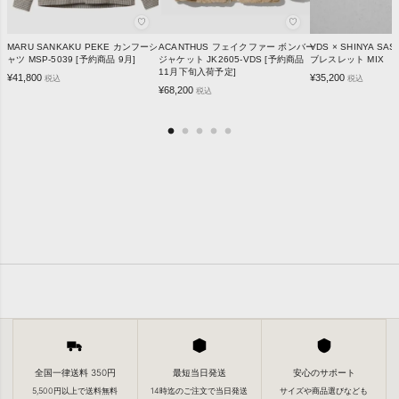
♡
♡
MARU SANKAKU PEKE カンフーシ
ACANTHUS フェイクファー ボンバー
VDS × SHINYA S
ャツ MSP-5039 [予約商品 9月]
ジャケット JK2605-VDS [予約商品
ブレスレット MIX
11月下旬入荷予定]
¥
41,800
¥
35,200
税込
税込
¥
68,200
税込
全国一律送料 350円
最短当日発送
安心のサポート
5,500円以上で送料無料
14時迄のご注文で当日発送
サイズや商品選びなども