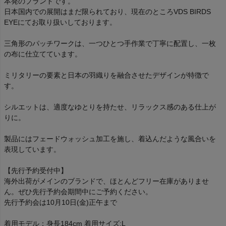
本発のブランドです。
日本国内での展開はまだ限られており、現在のところVDS BIRDS
EYEにてお取り扱いしております。
三角形のパッチワークは、一つひとつ手作業で丁寧に配置し、一枚
の布に仕立てています。
ミリタリーの要素と日本の羽織りを融合させたデザインが特徴で
す。
シルエットは、適度なゆとりを持たせ、リラックス感のある仕上が
りに。
製品にはフェードウォッシュ加工を施し、着込んだような風合いを
表現しています。
【先行予約受付中】
海外出荷がメインのブランドで、ほとんどフリー在庫がありませ
ん。ぜひ先行予約会期間中にご予約ください。
先行予約会は10月10日(金)正午まで
着用モデル：身長184cm 着用サイズ:L