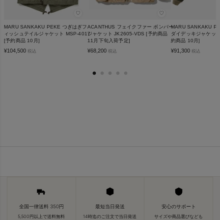
♡
♡
MARU SANKAKU PEKE つぎはぎフ
ACANTHUS フェイクファー ボンバー
MARU SANKAKU 
ィッシュテイルジャケット MSP-4017
ジャケット JK2605-VDS [予約商品
ダイデッキジャケット M
[予約商品 10月]
11月下旬入荷予定]
約商品 10月]
¥
104,500
¥
68,200
¥
91,300
税込
税込
税込
全国一律送料 350円
最短当日発送
安心のサポート
5,500円以上で送料無料
14時迄のご注文で当日発送
サイズや商品選びなども