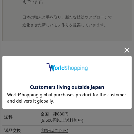
えています。
日本の職人と手を取り、新たな技法やアプローチで
進化させた新しいモノ作りを提案していきます。
商品詳細
素材
コットン100%
生産国
日本
洗濯表記
洗濯機洗い(40)
全国一律880円
送料
(5,500円以上送料無料)
返品交換
(
詳細はこちら
)