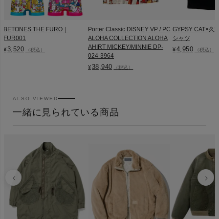
BETONES THE FURO｜
Porter Classic DISNEY VP / PC
GYPSY CAT×久
FUR001
ALOHA COLLECTION ALOHA
シャツ
AHIRT MICKEY/MINNIE DP-
3,520
4,950
¥
¥
（税込）
（税込）
024-3964
38,940
¥
（税込）
ALSO VIEWED
一緒に見られている商品