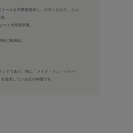
・スクールを卒業後渡米し、ロサンゼルス、ニュ
専攻。
テュート大学院卒業。
09年に映画化。
立したブランドであり、特に「メイド・イン・ジャパ
りを追求している点が特徴です。