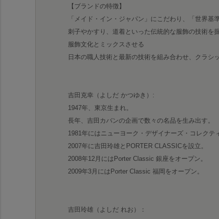
【ブランドの特徴】
「メイド・イン・ジャパン」にこだわり、「世界基
刺子やかすり、道着といった伝統的な服飾の技術を
服飾文化とミックスさせる
日本の職人技術と最新の技術を組み合わせ、クラシ
吉田克幸（よしだ かつゆき）:
1947年、東京生まれ。
長年、吉田カバンの企画で数々の名品を生み出す。
1981年にはニューヨーク・デザイナーズ・コレク
2007年に吉田玲雄とPORTER CLASSICを設立。
2008年12月にはPorter Classic 銀座をオープン。
2009年3月にはPorter Classic 福岡をオープン。
吉田玲雄（よしだ れお）：