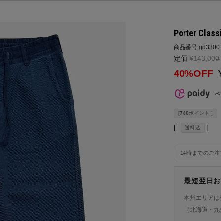
Porter Clas
商品番号
gd3300
定価
¥
143,000
→
40%OFF
ペ
[
780
ポイント ]
送料込
14時までのご
最短翌日お
本州エリアは
（北海道・九