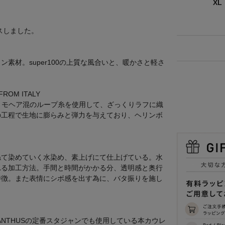
XL
スしました。
メルトン素材。super100の上質な風合いと、暖かさと軽さ
 FROM ITALY
ー。モヘア混のループ糸を使用して、ざっくりラフに織
の工程で生地に膨らみと弾力を与えており、ヘリンボ
ねて染めていく水染め、素上げにて仕上げている。水
れる加工方法。手間と時間がかかる分、透明感と奥行
特徴。また表情にシボ感を出す為に、バタ振りを施し
NTHUSの定番スタジャンでも使用している本カウレ