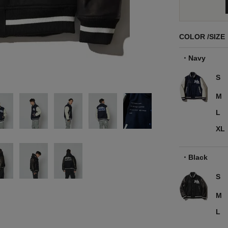
COLOR
SIZE
Navy
S
M
L
XL
Black
S
M
L