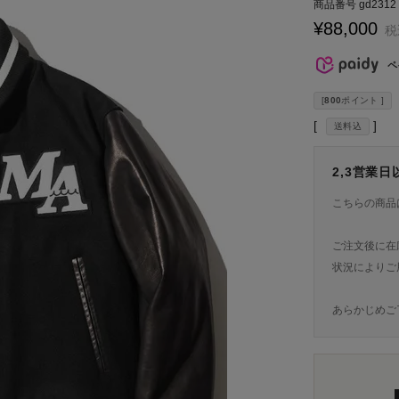
商品番号
gd2312
¥
88,000
税
ペ
[
800
ポイント ]
送料込
2,3営業
こちらの商品
ご注文後に在
状況によりご
あらかじめご