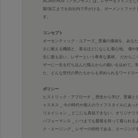
ACANTHUS（アカンサス）は、レザーをメインとし
製/加工までを自社内で手がける、ガーメントファク
す。
コンセプト
オーセンティック・ユアーズ_ 普遍の価値を、あな
さに耐える機能と、着るほどになじむ着心地。 傷や
生に最も近い、レザーという希有な素材。 だからこ
ザーに一生を打ち込んだ職人からの願いを込めて。
た、どんな世代の男たちからも求められるワードロ
ポリシー
ヒストリック・アプローチ _ 歴史から学び、普遍と
ャスネス _ 今の時代や個人のライフスタイルにあっ
リエイション _ どこにも真似できない、オリジナリ
パフォーマンス _ いつまでも愛着を持って着られる
ク・エージング _ レザーの特性である、エージン