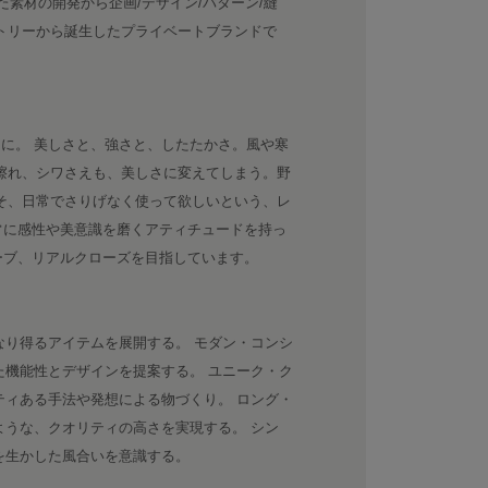
た素材の開発から企画/デザイン/パターン/縫
トリーから誕生したプライベートブランドで
たに。 美しさと、強さと、したたかさ。風や寒
擦れ、シワさえも、美しさに変えてしまう。野
そ、日常でさりげなく使って欲しいという、レ
常に感性や美意識を磨くアティチュードを持っ
ーブ、リアルクローズを目指しています。
なり得るアイテムを展開する。 モダン・コンシ
た機能性とデザインを提案する。 ユニーク・ク
ティある手法や発想による物づくり。 ロング・
ような、クオリティの高さを実現する。 シン
グを生かした風合いを意識する。