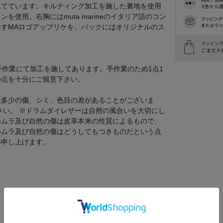
立てています。キルティング加工を施した裏地を使用
使用。右胸にはmuta marineのイタリア語のコン
すMAロゴアップリケを、バックにはオリジナルのス
手作業にて加工を施してあります。手作業のため1点1
の点を十分にご留意下さい。
上多少の傷、シミ、色目の差があることがございま
さい。 ※ドラムダイレザーは自然の風合いを大切にし
めムラ及び自然の傷は皮革本来の性質によるもので、
めムラ及び自然の傷はどうしてもつきものだという点
い申し上げます。