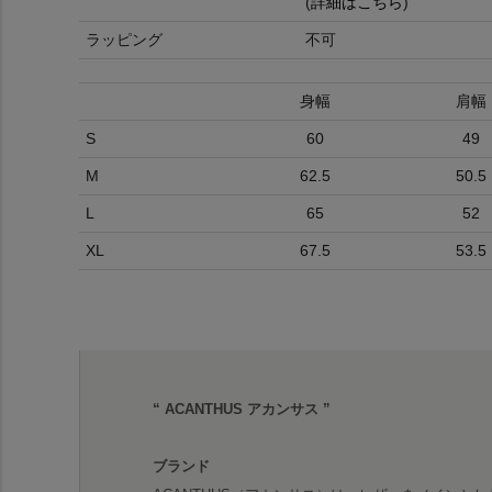
(
詳細はこちら
)
ラッピング
不可
身幅
肩幅
S
60
49
M
62.5
50.5
L
65
52
XL
67.5
53.5
“ ACANTHUS アカンサス ”
ブランド