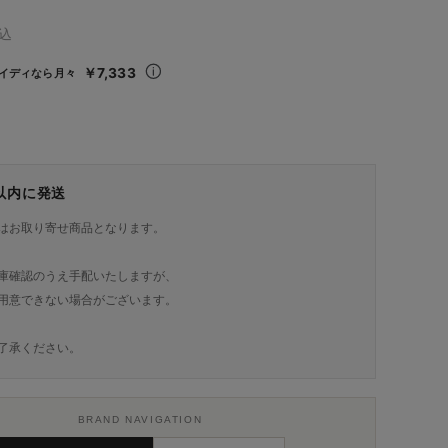
込
￥7,333
イディなら月々
日以内に発送
はお取り寄せ商品となります。
庫確認のうえ手配いたしますが、
用意できない場合がございます。
了承ください。
BRAND NAVIGATION