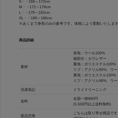
S・・166～172cm
M・・172～178cm
L・・178～182cm
XL・・180～186cm
※あくまで身長のみの参考です。体格により変動いたしま
商品詳細
表地：ウール100%
袖部分：カウレザー
裏地：ポリエステル100%
素材
リブ：アクリル90%、ウー
裏地：ポリエステル100%
リブ：アクリル90%、ウー
洗濯表記
ドライクリーニング
全国一律880円
送料
(5,500円以上送料無料)
こちらは取り寄せ商品です
返品交換