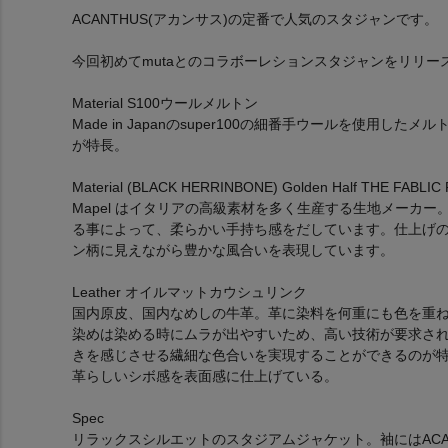
ACANTHUS(アカンサス)の定番で人気のスタジャンです。
今回初めてmutaとのコラボーレションスタジャンをリリー
Material S100ウールメルトン
Made in Japanのsuper100の細番手ウールを使用した
が特長。
Material (BLACK HERRINBONE) Golden Half THE FABLIC
Mapel はイタリアの高級素材を多く生産する生地メーカ
る事によって、柔らかい手持ち感をだしています。仕上げ
ン柄に見えながら豊かな風合いを表現しています。
Leather オイルマットカウシュリンク
国内原皮、国内なめしの牛革。革に染料を何重にも色を重
染めは染める時にムラが出やすいため、高い技術が要求さ
きを感じさせる繊細な色合いを実現することができるのが
革らしいシボ感を表面感に仕上げている。
Spec
リラックスシルエットのスタジアムジャケット。袖にはACA