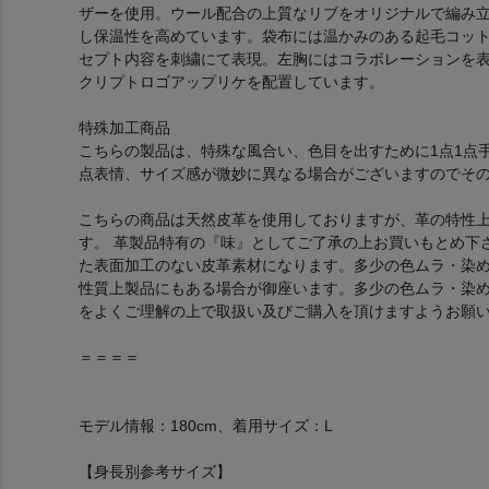
ザーを使用。ウール配合の上質なリブをオリジナルで編み
し保温性を高めています。袋布には温かみのある起毛コットンを
セプト内容を刺繍にて表現。左胸にはコラボレーションを表
クリプトロゴアップリケを配置しています。
特殊加工商品
こちらの製品は、特殊な風合い、色目を出すために1点1点
点表情、サイズ感が微妙に異なる場合がございますのでそ
こちらの商品は天然皮革を使用しておりますが、革の特性
す。 革製品特有の『味』としてご了承の上お買いもとめ下
た表面加工のない皮革素材になります。多少の色ムラ・染
性質上製品にもある場合が御座います。多少の色ムラ・染
をよくご理解の上で取扱い及びご購入を頂けますようお願
＝＝＝＝
モデル情報：180cm、着用サイズ：L
【身長別参考サイズ】