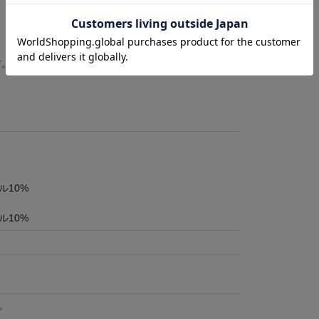
す。
ル10%
ル10%
。