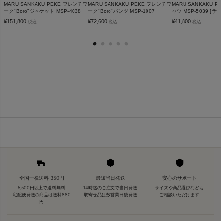
MARU SANKAKU PEKE フレンチワ
MARU SANKAKU PEKE フレンチワ
MARU SANKAKU 
ーク"Boro"ジャケット MSP-4038
ーク"Boro"パンツ MSP-1007
ャツ MSP-5039 [予
¥
151,800
¥
72,600
¥
41,800
税込
税込
税込
全国一律送料 350円
最短当日発送
安心のサポート
5,500円以上で送料無料
14時迄のご注文で当日発送
サイズや商品選びなども
宅配便発送の商品は送料880
取寄せ品は数営業日後発送
ご相談いただけます
円