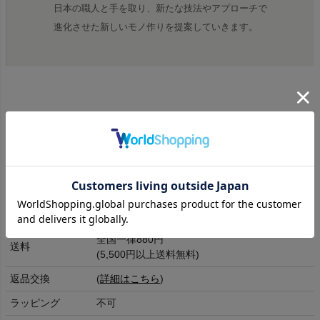
日本の職人と手を取り、新たな技法やアプローチで
進化させた新しいモノ作りを提案していきます。
商品詳細
素材
コットン100%
生産国
日本
洗濯表記
洗濯機洗い
全国一律880円
送料
(5,500円以上送料無料)
返品交換
(
詳細はこちら
)
ラッピング
不可