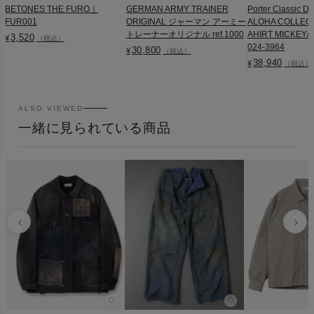
BETONES THE FURO｜
GERMAN ARMY TRAINER
Porter Classic D
FUR001
ORIGINAL ジャーマン アーミー
ALOHA COLLEC
トレーナーオリジナル ref.1000
AHIRT MICKEY/M
3,520
¥
（税込）
024-3964
30,800
¥
（税込）
38,940
¥
（税込）
ALSO VIEWED
一緒に見られている商品
♡
♡