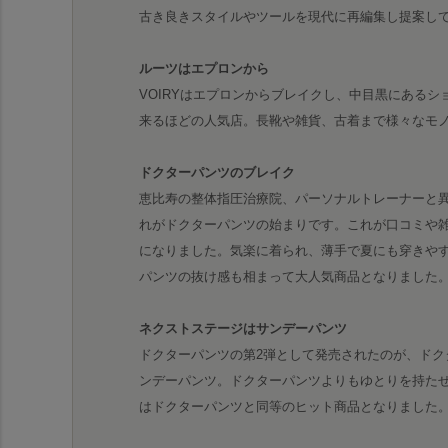
古き良きスタイルやツールを現代に再編集し提案し
ルーツはエプロンから
VOIRYはエプロンからブレイクし、中目黒にあるショ
来るほどの人気店。長靴や雑貨、古着まで様々なモ
ドクターパンツのブレイク
恵比寿の整体指圧治療院、パーソナルトレーナーと
れがドクターパンツの始まりです。これが口コミや雑
になりました。気楽に着られ、薄手で夏にも穿きや
パンツの抜け感も相まって大人気商品となりました
ネクストステージはサンデーパンツ
ドクターパンツの第2弾として発売されたのが、ドク
ンデーパンツ。ドクターパンツよりもゆとりを持た
はドクターパンツと同等のヒット商品となりました