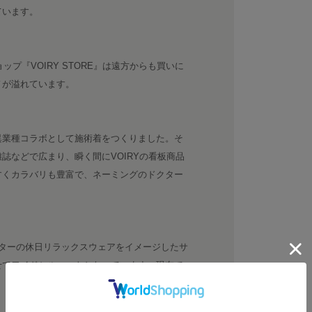
ています。
ップ『VOIRY STORE』は遠方からも買いに
ノが溢れています。
異業種コラボとして施術着をつくりました。そ
誌などで広まり、瞬く間にVOIRYの看板商品
すくカラバリも豊富で、ネーミングのドクター
。
ターの休日リラックスウェアをイメージしたサ
せてワイドシルエットとなっています。現在で
。