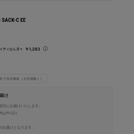
 SACK-C EE
込
￥1,283
イディなら月々
注文で当日発送（土日祝除く）
届け
翌日にお届けいたします。
州は中1日）
のお届けとなります。