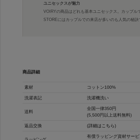
ユニセックスが魅力
VOIRYの商品はどれも基本ユニセックス。カップル
STOREにはカップルでの来店が多いのも人気の秘訣
商品詳細
素材
コットン100%
洗濯表記
洗濯機洗い
全国一律350円
送料
(5,500円以上送料無料)
返品交換
(
詳細はこちら
)
有償ラッピング資材サービ
ラッピング