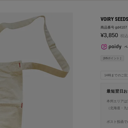
VOIRY SEEDS
商品番号
gd4107
¥
3,850
税
ペ
[
35
ポイント ]
14時までのご
最短翌日お
本州エリアは
（北海道・九
ポスト投函で