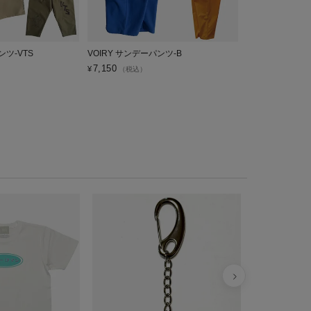
ンツ-VTS
VOIRY サンデーパンツ-B
VOIRY ベーシ
DELIVERY
7,150
¥
（税込）
4,950
¥
（税込）
VDS W.E.
ツ WERM-00
¥
4,950
税込