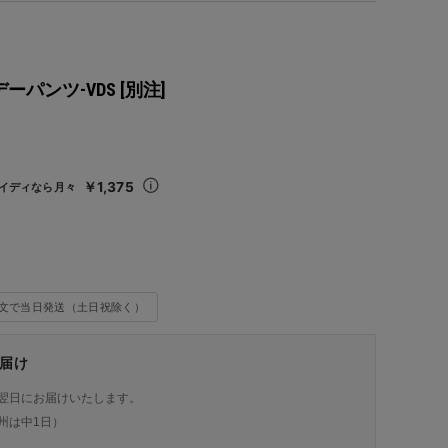
デーパンツ-VDS [別注]
込
￥1,375
イディなら月々
注文で当日発送（土日祝除く）
届け
翌日にお届けいたします。
州は中1日）