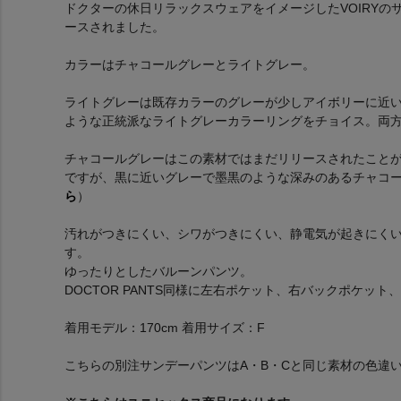
ドクターの休日リラックスウェアをイメージしたVOIRYの
ースされました。
カラーはチャコールグレーとライトグレー。
ライトグレーは既存カラーのグレーが少しアイボリーに近
ような正統派なライトグレーカラーリングをチョイス。両
チャコールグレーはこの素材ではまだリリースされたこと
ですが、黒に近いグレーで墨黒のような深みのあるチャコ
ら
）
汚れがつきにくい、シワがつきにくい、静電気が起きにく
す。
ゆったりとしたバルーンパンツ。
DOCTOR PANTS同様に左右ポケット、右バックポケッ
着用モデル：170cm 着用サイズ：F
こちらの別注サンデーパンツはA・B・Cと同じ素材の色違