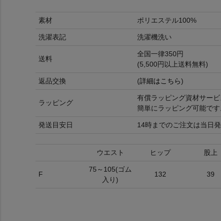
素材
ポリエステル100%
洗濯表記
洗濯機洗い
全国一律350円
送料
(5,500円以上送料無料)
返品交換
(
詳細はこちら
)
有償ラッピング資材サービ
ラッピング
簡単にラッピング可能です
発送目安日
14時までのご注文は当日発
ウエスト
ヒップ
股上
75～105(ゴム
F
132
39
入り)