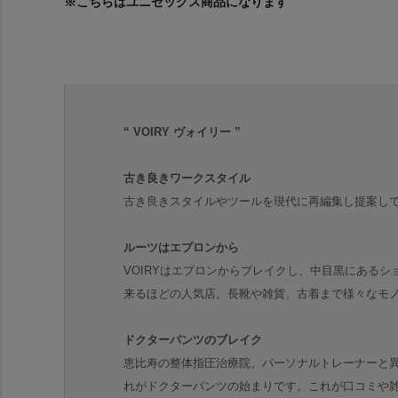
※こちらはユニセックス商品になります
“ VOIRY ヴォイリー ”
古き良きワークスタイル
古き良きスタイルやツールを現代に再編集し提案し
ルーツはエプロンから
VOIRYはエプロンからブレイクし、中目黒にあるショ
来るほどの人気店。長靴や雑貨、古着まで様々なモ
ドクターパンツのブレイク
恵比寿の整体指圧治療院、パーソナルトレーナーと
れがドクターパンツの始まりです。これが口コミや雑