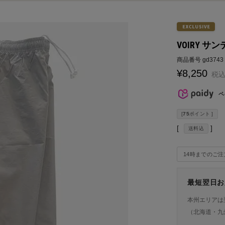
VOIRY サン
商品番号
gd3743
¥
8,250
税
ペ
[
75
ポイント ]
送料込
14時までのご
最短翌日お
本州エリアは
（北海道・九