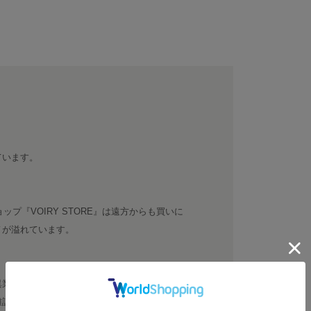
ています。
ップ『VOIRY STORE』は遠方からも買いに
ノが溢れています。
異業種コラボとして施術着をつくりました。そ
誌などで広まり、瞬く間にVOIRYの看板商品