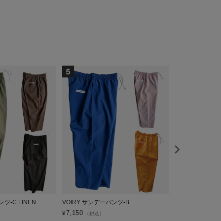
ツ-C LINEN
VOIRY サンデーパンツ-B
VOIRY ベーシ
DELIVERY
7,150
¥
（税込）