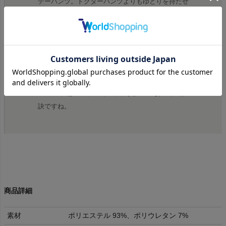
デーパンツ。ドクターパンツよりもゆとりを持たせ
てワイドシルエットとなっています。現在ではドク
ターパンツと同等のヒット商品となりました。
ユニセックスが魅力
VOIRYの商品はどれも基本ユニセックス。カップ
ルでシェアして着ることもできます。VOIRY
STOREにはカップルでの来店が多いのも人気の秘
訣ですね。
商品詳細
素材
ポリエステル 93%、ポリウレタン 7%