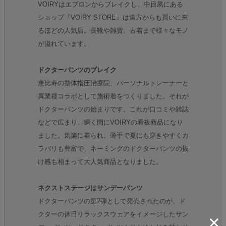
VOIRYはエプロンからブレイクし、中目黒にある
ショップ『VOIRY STORE』は遠方からも買いに来
るほどの人気店。長靴や雑貨、古着まで様々なモノ
が溢れています。
ドクターパンツのブレイク
恵比寿の整体指圧治療院、パーソナルトレーナーと
異業種コラボとして施術着をつくりました。それが
ドクターパンツの始まりです。これが口コミや雑誌
などで広まり、瞬く間にVOIRYの看板商品になり
ました。気楽に着られ、薄手で夏にも穿きやすくカ
ラバリも豊富で、ネーミングのドクターパンツの抜
け感も相まって大人気商品となりました。
ネクストステージはサンデーパンツ
ドクターパンツの第2弾として発売されたのが、ド
クターの休日リラックスウェアをイメージしたサン