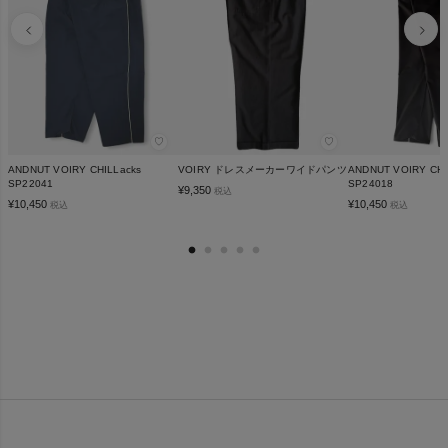
♡
♡
ANDNUT VOIRY CHILLacks
VOIRY ドレスメーカーワイドパンツ
ANDNUT VOIRY CHI
SP22041
SP24018
¥
9,350
税込
¥
10,450
¥
10,450
税込
税込