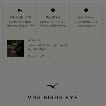
全国一律送料 350円
最短当日発送
安心のサポート
5,500円以上で送料無料
14時迄のご注文で当日発送
サイズや商品選びなども
宅配便発送の商品は送料880
取寄せ品は数営業日後発送
ご相談いただけます
円
ABOUT VDS
バイヤーが本当に良いと思ったものを、
旅と日常の視点で。
私たちについて →
VDS BIRDS EYE