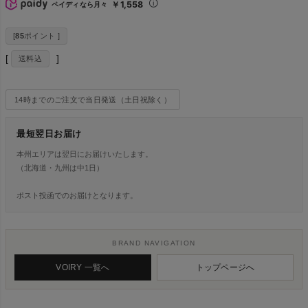
￥1,558
ペイディなら月々
[
85
ポイント ]
送料込
14時までのご注文で当日発送（土日祝除く）
最短翌日お届け
本州エリアは翌日にお届けいたします。
（北海道・九州は中1日）
ポスト投函でのお届けとなります。
BRAND NAVIGATION
VOIRY 一覧へ
トップページへ