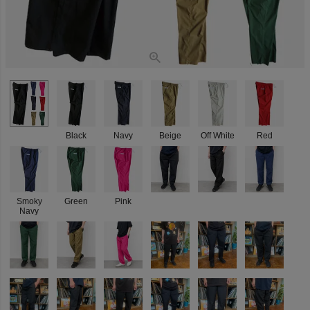
Black
Navy
Beige
Off White
Red
Smoky
Green
Pink
Navy