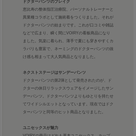
ドクターパンツのブレイク
恵比寿の整体指圧治療院、パーソナルトレーナーと
異業種コラボとして施術着をつくりました。それが
ドクターパンツの始まりです。これが口コミや雑誌
などで広まり、瞬く間にVOIRYの看板商品になり
ました。気楽に着られ、薄手で夏にも穿きやすくカ
ラバリも豊富で、ネーミングのドクターパンツの抜
け感も相まって大人気商品となりました。
ネクストステージはサンデーパンツ
ドクターパンツの第2弾として発売されたのが、ド
クターの休日リラックスウェアをイメージしたサン
デーパンツ。ドクターパンツよりもゆとりを持たせ
てワイドシルエットとなっています。現在ではドク
ターパンツと同等のヒット商品となりました。
ユニセックスが魅力
VOIRYの商品はどれも基本ユニセックス。カップ