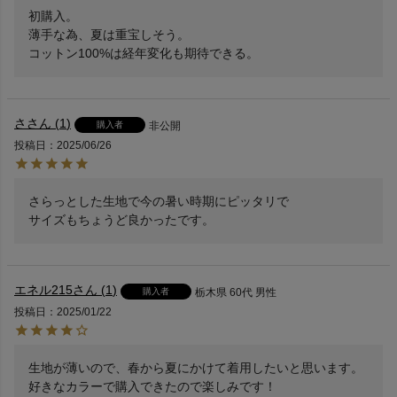
初購入。

薄手な為、夏は重宝しそう。

コットン100%は経年変化も期待できる。
さ
1
購入者
非公開
投稿日
2025/06/26
さらっとした生地で今の暑い時期にピッタリで

サイズもちょうど良かったです。
エネル215
1
購入者
栃木県
60代
男性
投稿日
2025/01/22
生地が薄いので、春から夏にかけて着用したいと思います。
好きなカラーで購入できたので楽しみです！