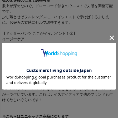
裾の丈を腰の位置で調整可能
股上が深めなので、ドローコード付きのウエストで丈感を調整可能
です。
少し落とせばフルレングスに、ハイウエストで穿けばくるぶし丈
に、お好みの丈感にセルフ調整できます。
【ドクターパンツ ここがイイポイント！②】
イージーケア
吸湿性のあるポリエステル素材で夏に最適で、洗っても風合いやシ
ワにならないので、とっても楽チン！
静電気も起きづらく、汚れが付いても拭けば取れるので実用的なパ
ンツです。
【ドクターパンツ ここがイイポイント！③】
キーループが付いている
ゴムが入ったイージーパンツには普通付いていないのですが、
VOIRYのサンデーパンツにはカギなどをぶら下げられるキーループ
が一つ付いています。これはナイスアイディアで他のブランドも付
けて欲しいぐらいです！
※こちらはユニセックス商品になります