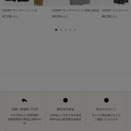
♡
♡
VOIRY サンデーパンツ-A
VOIRY サンデーパンツ-VDS [別注]
VOIRY ドクターパンツ
¥
7,150
¥
8,250
¥
8,250
税込
税込
税込
全国一律送料 350円
最短当日発送
安心のサポート
5,500円以上で送料無料
14時迄のご注文で当日発送
サイズや商品選びなども
宅配便発送の商品は送料880
取寄せ品は数営業日後発送
ご相談いただけます
円