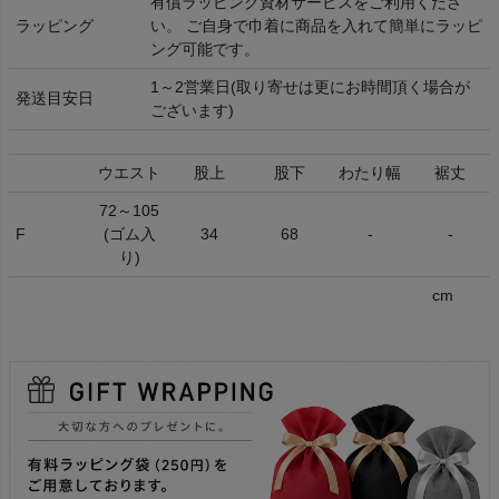
有償ラッピング資材サービスをご利用くださ
ラッピング
い。 ご自身で巾着に商品を入れて簡単にラッピ
ング可能です。
1～2営業日(取り寄せは更にお時間頂く場合が
発送目安日
ございます)
ウエスト
股上
股下
わたり幅
裾丈
72～105
F
(ゴム入
34
68
-
-
り)
cm