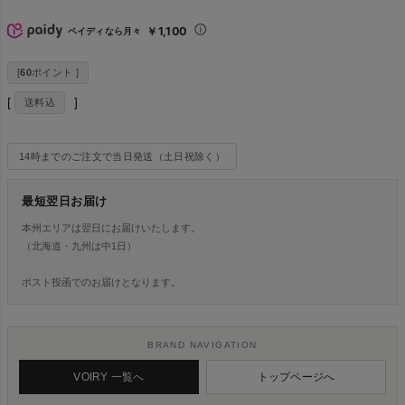
￥1,100
ペイディなら月々
[
60
ポイント ]
送料込
14時までのご注文で当日発送（土日祝除く）
最短翌日お届け
本州エリアは翌日にお届けいたします。
（北海道・九州は中1日）
ポスト投函でのお届けとなります。
BRAND NAVIGATION
VOIRY 一覧へ
トップページへ