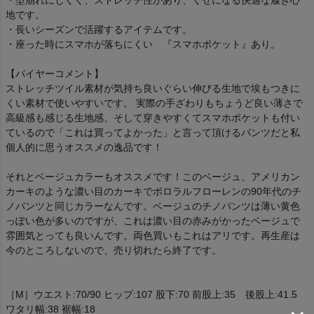
地です。
・長いシーズンで活躍するアイテムです。
・座った時にスマホが落ちにくい 『スマホポケット』あり。
【バイヤーコメント】
ストレッチツイル素材が気持ち良いぐらい伸びる生地で埃もつきに
くい素材で使いやすいです。 実際の手ざわりもちょうど良い薄さで
高級感も感じる生地感、そして穿きやすくてスマホポケットも付い
ているので「これは買ってよかった」と言って頂けるパンツだと私
個人的に思うオススメの逸品です！
それとベージュカラーもオススメです！このベージュ、アメリカン
カーキのような濃い目のカーキでポロラルフローレンの90年代のチ
ノパンツと同じカラーなんです。ベージュのチノパンツは薄い黄色
っぽい色が多いのですが、これは濃い目の赤みがかったベージュで
雰囲気とっても良いんです。両色買いもこれはアリです。再生産は
今のところしないので、売り切れたら終了です。
［M］ウエスト:70/90 ヒップ:107 股下:70 前股上:35 後股上:41.5
ワタリ幅:38 裾幅:18