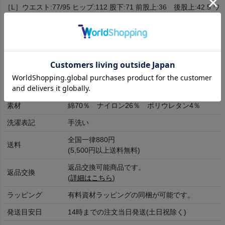
［L］ウエスト:77/95 ヒップ:112 股下:71 前股上:36 後股上:42.5 ワ
タリ幅:39 裾幅:19
［XL］ウエスト:82/100 ヒップ:117 股下:72 前股上:37 後股上:43.5
ワタリ幅:40 裾幅:20
[cm]
商品詳細
素材
綿70％ ナイロン26％ ポリウレタン4％
洗濯表記
手洗い
全国一律880円
送料
(5,500円以上送料無料)
返品交換可能商品です。
返品交換
(
詳細はこちら
)
ラッピング
有料資材ラッピングの同梱が可能です。
発送目安日
14時までの注文当日発送(土日祝除く)