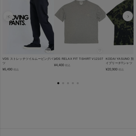
♡
♡
VDS ストレッチツイルムービングパン
VDS RELAX FIT T-SHIRT V12107
KODAI YASUNO
ツ
イブリーチTシャツ
¥
4,400
税込
¥
6,490
¥
20,900
税込
税込