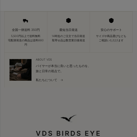
全国一律送料 350円
最短当日発送
安心のサポート
5,500円以上で送料無料
14時迄のご注文で当日発送
サイズや商品選びなども
宅配便発送の商品は送料880
取寄せ品は数営業日後発送
ご相談いただけます
円
ABOUT VDS
バイヤーが本当に良いと思ったものを、
旅と日常の視点で。
私たちについて →
VDS BIRDS EYE