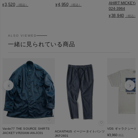
AHIRT MICKEY/M
3,520
4,950
¥
¥
（税込）
（税込）
024-3964
38,940
¥
（税込）
ALSO VIEWED
一緒に見られている商品
♡
♡
Varde77 THE SOURCE SHIRTS
VDS ギャラクシード
ACANTHUS イージータイトパンツ
JACKET VR20AW-AN-JC01
¥
3,960
税込
JKP2601