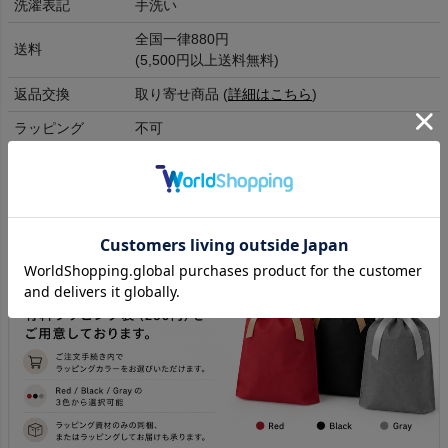
洗濯表記
手洗い
全国一律880円
送料
(5,500円以上送料無料)
返品交換
取り寄せ商品 (
詳細はこちら
)
ラッピング
不可
発送目安日
3～5営業日