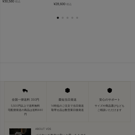
¥
30,580
税込
¥
28,600
税込
全国一律送料 350円
最短当日発送
安心のサポート
5,500円以上で送料無料
14時迄のご注文で当日発送
サイズや商品選びなども
宅配便発送の商品は送料880
取寄せ品は数営業日後発送
ご相談いただけます
円
ABOUT VDS
バイヤーが本当に良いと思ったものを、