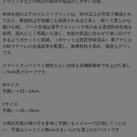
トウォッチなどの時計の操作や視認がしやすい仕様。
本体生地のエアロゲルファブリックは、90％以上が空気で構成され
ており、断熱性は宇宙服にも採用されるほど高く、軽くて柔らかな
着け心地。 フード生地は薄手でストレッチ性のある透湿防水生地を
採用。蒸れにくく雨風にも強く、気候や気温に合わせて使い分けで
きるようポケットに収納。（ポケットは意匠登録済み） 掌アテには
小松マテーレの合成皮革を配置し、耐摩耗性を高め、適度なグリッ
プ力。
スマートディバイスと相性がよい仕様を高機能素材で仕上げた新し
いTech系グローブです。
Mサイズ
手囲い＝23～24cm
Lサイズ
手囲い＝25～26cm
※商品写真の測り方を参考に手囲いをメジャーで計測してくださ
い。手袋はジャストか数cm大きいものを選ぶのがベストです。