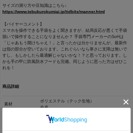
サイズの測り方や豆知識はこちら↓
https://www.tebukurokumiai.jp/tidbits/manner.html
【バイヤーコメント】
スマホを操作できる手袋をよく聞きますが、結局反応が悪くて手袋
脱いで操作することになりませんか？ 手袋専門メーカーのSoHは
「じゃあもう開けちゃえ！」と言ったかは分かりませんが、最新作
は指の部分が空いております。これぐらいなら寒さに支障は無いで
すし、もしかしたら最適解じゃないかな！？と思っております。し
かも手の甲に防風防水フードも完備。同じように思った方はぜひこ
れを！
商品詳細
ポリエステル（テック生地）
素材
合皮
洗濯表記
手洗い
全国一律350円
送料