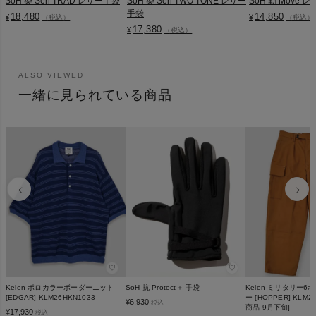
SoH 染 Sen TRAD レザー手袋
SoH 染 Sen TWO TONE レザー
SoH 動 Move 
手袋
18,480
14,850
¥
¥
（税込）
（税込）
17,380
¥
（税込）
ALSO VIEWED
一緒に見られている商品
♡
♡
Kelen ポロカラーボーダーニット
SoH 抗 Protect＋ 手袋
Kelen ミリタリー
[EDGAR] KLM26HKN1033
ー [HOPPER] KLM2
¥
6,930
税込
商品 9月下旬]
¥
17,930
税込