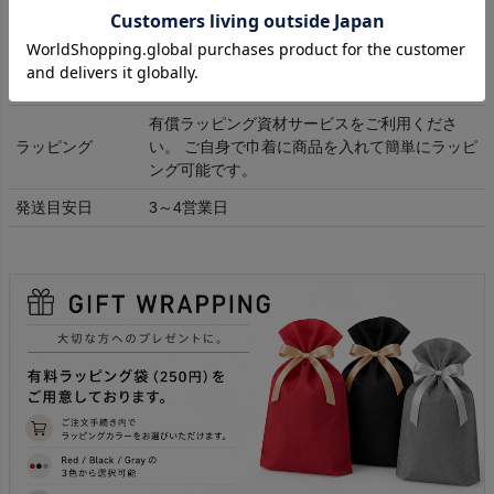
(5,500円以上送料無料)
取り寄せ商品となりますので返品交換不可で
返品交換
す。
(
詳細はこちら
)
有償ラッピング資材サービスをご利用くださ
ラッピング
い。 ご自身で巾着に商品を入れて簡単にラッピ
ング可能です。
発送目安日
3～4営業日