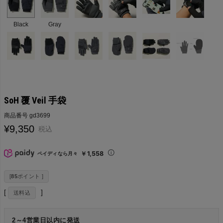
Black
Gray
SoH 覆 Veil 手袋
商品番号
gd3699
¥
9,350
税込
￥1,558
ペイディなら月々
[
85
ポイント ]
送料込
2～4営業日以内に発送