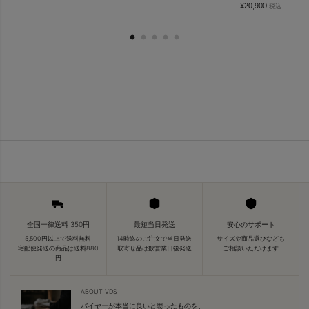
¥
20,900
税込
全国一律送料 350円
最短当日発送
安心のサポート
5,500円以上で送料無料
14時迄のご注文で当日発送
サイズや商品選びなども
宅配便発送の商品は送料880
取寄せ品は数営業日後発送
ご相談いただけます
円
ABOUT VDS
バイヤーが本当に良いと思ったものを、