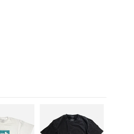
ACANTHUS
ネック Tシャツ
¥
19,800
税込