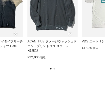
♡
♡
O タイダイブリーチ
ACANTHUS ダメージウォッシュド
VDS ニート T
ャツ Cafe
ハンドプリントロゴ スウェット
¥
1,925
税込
HJ2502
¥
22,000
税込