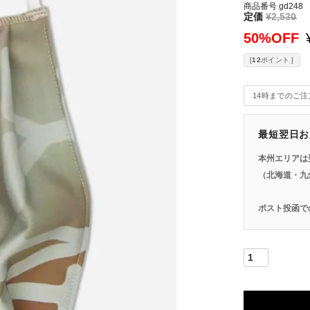
商品番号
gd248
定価
¥
2,530
→
50%OFF
[
12
ポイント ]
14時までのご
最短翌日お
本州エリアは
（北海道・九
ポスト投函で