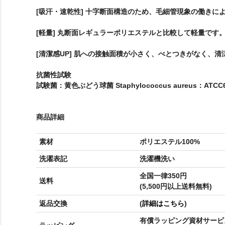
[吸汗・速乾性] 十字断面構造のため、毛細管現象の働きに
[軽量] 丸断面レギュラーポリエステルと比較して軽量です
[清潔感UP] 肌への接触面積が小さく、べとつきがなく、
抗菌性試験
試験菌：黄色ぶどう球菌 Staphylococcus aureus：ATCC6
商品詳細
素材
ポリエステル100%
洗濯表記
洗濯機洗い
全国一律350円
送料
(5,500円以上送料無料)
返品交換
(
詳細はこちら
)
有償ラッピング資材サービ