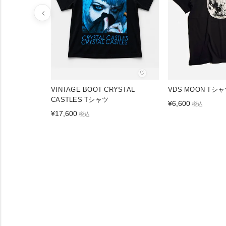
♡
VINTAGE BOOT CRYSTAL
VDS MOON Tシ
CASTLES Tシャツ
¥
6,600
税込
¥
17,600
税込