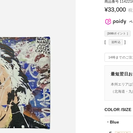
商品番号
114221
¥
33,000
税
ペ
[
300
ポイント ]
送料込
14時までのご
最短翌日お
本州エリアは
（北海道・九
COLOR
SIZE
Blue