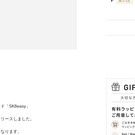
F
残り1点
SK8easy」
リリースしました。
となります。