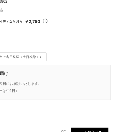
6862
込
￥2,750
イディなら月々
注文で当日発送（土日祝除く）
届け
翌日にお届けいたします。
州は中1日）