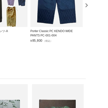
ンツ-A
Porter Classic PC KENDO WIDE
VOIRY ドクタ
PANTS PC-001-004
6,600
¥
（税込）
85,800
¥
（税込）
SK8easy
インシュタイ
¥
1,265
税込