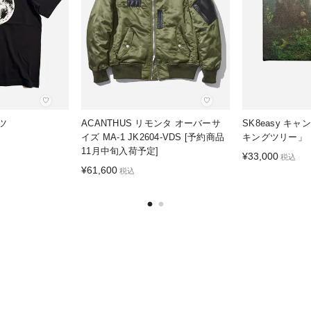
♡
♡
ャツ
ACANTHUS リモンタ オーバーサ
SK8easy キ
イズ MA-1 JK2604-VDS [予約商品
キングツリー」
11月中旬入荷予定]
¥
33,000
税込
¥
61,600
税込