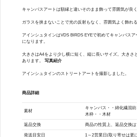
キャンパスアートは額縁と違いそのまま飾って雰囲気が良
ガラスを挟まないことで光の反射もなく、雰囲気よく飾れ
アインシュタインはVDS BIRDS EYEで初めてキャン
になります。
大きさはA4をより少し横に短く、縦に長いサイズ。大きさ
あります。
写真紹介
アインシュタインのストリートアートを撮影しました。
商品詳細
キャンバス・・綿化繊混紡
素材
木枠・・木材
返品交換
商品の性質上、返品交換は
発送目安日
1～2営業日(取り寄せは更