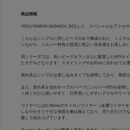
商品情報
VDSがSHINYA SASAKOに別注した、スペシャルなアクセ
こちらはシンプルに同じビーズのみで構成された、ミニマ
ンながら、シルバー特有の質感と程よい存在感をお楽しみ
同シリーズでは、長いビーズをランダムに配置したMIXタ
たモデルとなります。スタイリングやお好みに合わせてお
留め具はシンプルな差し込みタイプを採用しており、着脱
また、留め具を含めすべてのパーツにシルバー925を使用
く拭くだけと扱いやすく、日常使いしやすいアクセサリー
ワイヤーには0.38mmのナイロンワイヤー（金属ワイヤー
しなやかさと十分な強度を兼ね備えており、見た目だけで
慮して組み上げています。
チェーンネックレスは数多く存在しますが、シンプルにシ