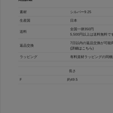
素材
シルバー9.25
生産国
日本
全国一律350円
送料
5,500円以上は送料無料で
7日以内の返品交換が可能
返品交換
(
詳細はこちら
)
ラッピング
有料資材ラッピングの同梱
長さ
F
約49.5