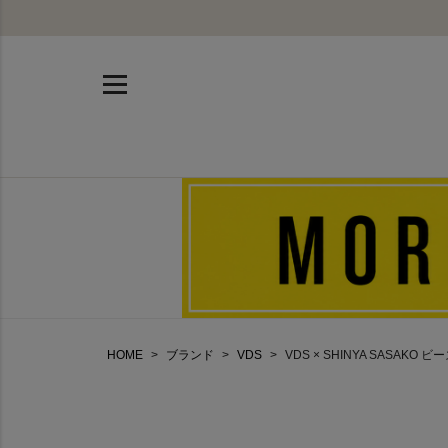
HOME
ブランド
VDS
VDS × SHINYA SASAKO