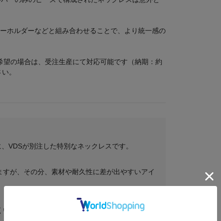
ーホルダーなどと組み合わせることで、より統一感の
ご希望の場合は、受注生産にて対応可能です（納期：約
さい。
Oに、VDSが別注した特別なネックレスです。
ますが、その分、素材や耐久性に差が出やすいアイ
くい中のワイヤーの品質がとても重要です。安価な