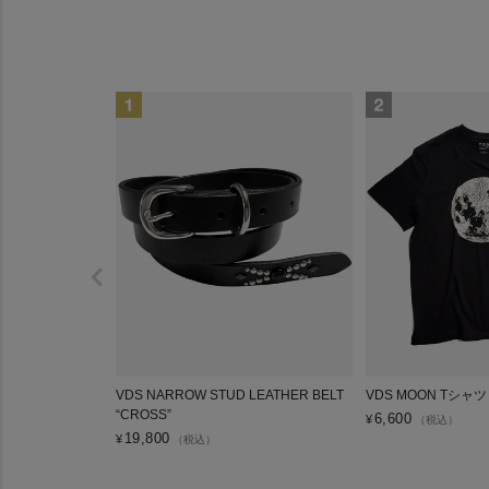
VDS NARROW STUD LEATHER BELT
VDS MOON Tシャツ
“CROSS”
6,600
¥
（税込）
19,800
¥
（税込）