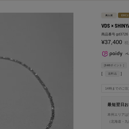
VDS × SH
商品番号
gd3726
¥
37,400
税
ペ
[
340
ポイント ]
送料込
14時までのご
最短翌日お
本州エリアは
（北海道・九