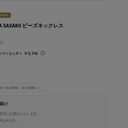
INYA SASAKO ビーズネックレス
込
￥3,116
イディなら月々
注文で当日発送（土日祝除く）
届け
翌日にお届けいたします。
州は中1日）