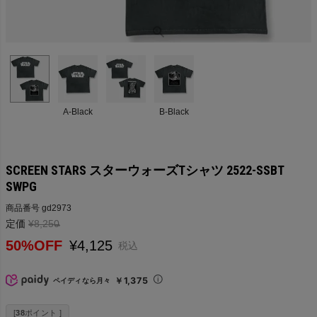
A-Black
B-Black
SCREEN STARS スターウォーズTシャツ 2522-SSBT
SWPG
商品番号
gd2973
定価
¥
8,250
→
50%OFF
¥
4,125
税込
￥1,375
ペイディなら月々
[
38
ポイント ]