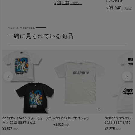
024-3964
30,800
¥
（税込）
38,940
¥
（税込）
ALSO VIEWED
一緒に見られている商品
♡
♡
SCREEN STARS スターウォーズTシ
VDS GRAPHITE Tシャツ
SCREEN STARS 
ャツ 2522-SSBT SW11
2522-SSBT BAT5
¥
1,925
税込
¥
3,575
¥
3,575
税込
税込