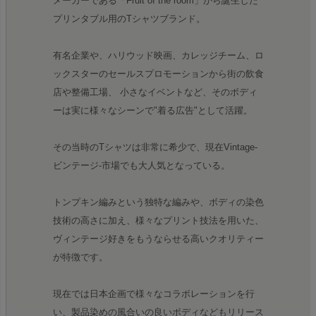
メーカーである「Fruit of the room」から誕生した
プリンタブル用のTシャツブランド。
有名企業や、ハリウッド映画、カレッジチーム、ロ
ックスターのセールスプロモーションから街の飲食
店や整備工場、 小さなイベントなど、そのボディ
ーは実に様々なシーンで"着る広告"として活躍。
その当時のTシャツは非常に希少で、現在Vintage-
ビンテージ-市場でも大人気となっている。
トンプキン編みという独特な編みや、ボディの染色
技術の高さに加え、様々なプリント技法を用いた、
ヴィンテージ好きをもうならせる高いクオリティー
が特徴です。
現在では日本企画で様々なコラボレーションを行
い、製品染めの風合いの良いボディなどもリリース