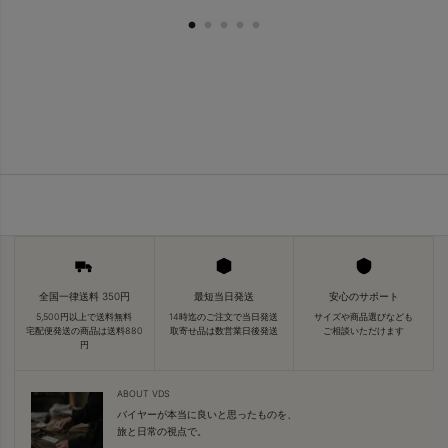
全国一律送料 350円
最短当日発送
安心のサポート
5,500円以上で送料無料
14時迄のご注文で当日発送
サイズや商品選びなども
宅配便発送の商品は送料880
取寄せ品は数営業日後発送
ご相談いただけます
円
ABOUT VDS
バイヤーが本当に良いと思ったものを、
旅と日常の視点で。